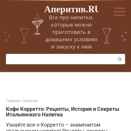
Перейти
Аперитив.RU
к
контенту
Все про напитки,
которые можно
приготовить в
домашних условиях
и закуску к ним
Поиск:
Главная
»
Напитки
Кофе Корретто: Рецепты, История и Секреты
Итальянского Напитка
Узнайте все о Корретто – знаменитом
итальянском напитке! Рецепты, секреты