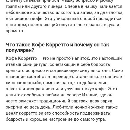
клиенту сначала приносят чашку эспрессо и рюмку
граппы или другого ликёра. Сперва в чашку наливается
небольшое количество алкоголя, а затем, за два глотка,
выпивается кофе. Это уникальный способ насладиться
напитком, позволяющий ощутить все нюансы вкуса и
аромата.
Что такое Кофе Корретто и почему он так
популярен?
Кофе Корретто – это не просто напиток, это настоящий
итальянский ритуал, сочетающий в себе бодрость
крепкого эспрессо и согревающую силу алкоголя. Само
название «corretto» в переводе с итальянского означает
«исправленный», намекая на то, что добавление
алкоголя «исправляет» или улучшает вкус кофе. Этот
напиток особенно любим на севере Италии, где он
часто заменяет традиционный завтрак, даря заряд
энергии на весь день. Любители ночной жизни также
ценят корретто за его способность поддерживать
бодрость и хорошее настроение до самого утра.