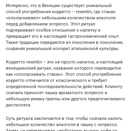
Интересно, что в Венеции существует уникальный
способ употребления корретто – rexentìn, где стакан
«ополаскивают» небольшим количеством алкоголя
перед добавлением эспрессо. Этот ритуал
подчеркивает особое отношение к напитку и
превращает его в настоящий гастрономический опыт.
Такие традиции передаются из поколения в поколение,
сохраняя уникальный колорит итальянской культуры.
Корретто rexentìn – это не просто напиток, а настоящий
венецианский ритуал, название которого переводится
как «ополаскивать стакан». Этот способ употребления
корретто отличается от классического и требует
определенной последовательности действий. Клиенту
сначала приносят чашку ароматного эспрессо и
небольшую рюмку граппы или другого предпочитаемого
дистиллята.
Суть ритуала заключается в том, чтобы сначала налить
небольшое количество алкоголя в чашку с эспрессо.
Затем, не перемешивая, необходимо выпить кофе за