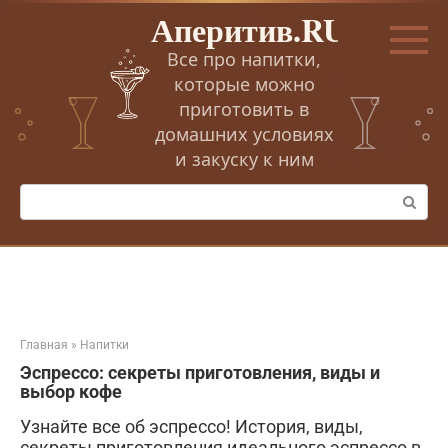
Перейти
Аперитив.RU
к
контенту
Все про напитки,
которые можно
приготовить в
домашних условиях
и закуску к ним
Поиск:
Главная
»
Напитки
Эспрессо: секреты приготовления, виды и
выбор кофе
Узнайте все об эспрессо! История, виды,
секреты приготовления идеального эспрессо в