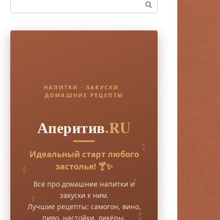
Поиск:
НАПИТКИ · ЗАКУСКИ ·
ДОМАШНИЕ РЕЦЕПТЫ
Аперитив
.RU
Идеальный старт любого
застолья! 🍸✨
Всё про домашние напитки и
закуски к ним.
Лучшие рецепты: самогон, вино,
пиво, настойки, ликёры.