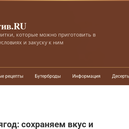
тив.RU
питки, которые можно приготовить в
словиях и закуску к ним
ые рецепты
Бутерброды
Информация
Десерт
ягод: сохраняем вкус и