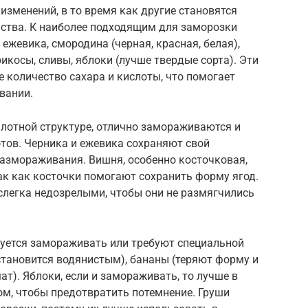
 изменений, в то время как другие становятся
йства. К наиболее подходящим для заморозки
 ежевика, смородина (черная, красная, белая),
рикосы, сливы, яблоки (лучше твердые сорта). Эти
 количество сахара и кислоты, что помогает
вании.
плотной структуре, отлично замораживаются и
тов. Черника и ежевика сохраняют свой
размораживания. Вишня, особенно косточковая,
ак как косточки помогают сохранить форму ягод.
слегка недозрелыми, чтобы они не размягчились
дуется замораживать или требуют специальной
(становится водянистым), бананы (теряют форму и
ат). Яблоки, если и замораживать, то лучше в
ом, чтобы предотвратить потемнение. Груши