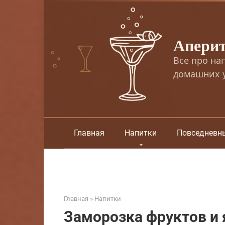
Перейти
к
контенту
Апери
Все про на
домашних у
Главная
Напитки
Повседневн
Главная
»
Напитки
Заморозка фруктов и 