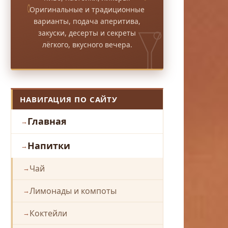
Оригинальные и традиционные
варианты, подача аперитива,
закуски, десерты и секреты
лёгкого, вкусного вечера.
НАВИГАЦИЯ ПО САЙТУ
Главная
Напитки
Чай
Лимонады и компоты
Коктейли