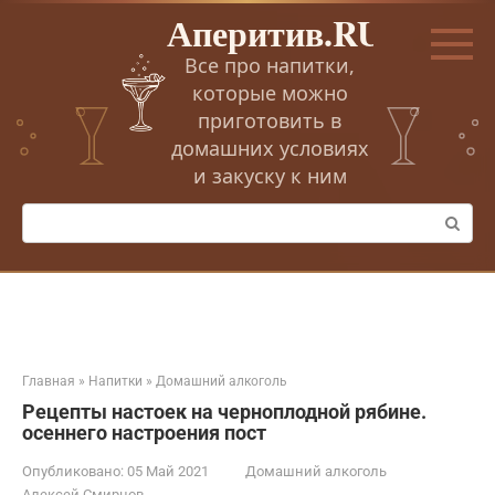
Перейти
Аперитив.RU
к
контенту
Все про напитки,
которые можно
приготовить в
домашних условиях
и закуску к ним
Поиск:
Главная
»
Напитки
»
Домашний алкоголь
Рецепты настоек на черноплодной рябине.
осеннего настроения пост
Опубликовано:
05 Май 2021
Домашний алкоголь
Алексей Смирнов