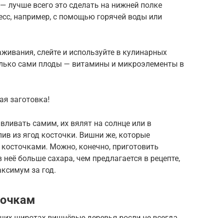
— лучше всего это сделать на нижней полке
есс, например, с помощью горячей воды или
аживания, слейте и используйте в кулинарных
только сами плоды — витамины и микроэлементы в
я заготовка!
ливать самим, их вялят на солнце или в
ив из ягод косточки. Вишни же, которые
 косточками. Можно, конечно, приготовить
в неё больше сахара, чем предлагается в рецепте,
аксимум за год.
точкам
аших широтах вишнёвые деревья росли не всегда,