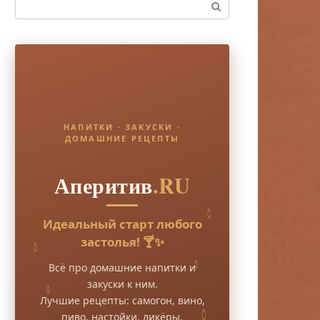
Поиск:
НАПИТКИ · ЗАКУСКИ ·
ДОМАШНИЕ РЕЦЕПТЫ
Аперитив
.RU
Идеальный старт любого
застолья! 🍸✨
Всё про домашние напитки и
закуски к ним.
Лучшие рецепты: самогон, вино,
пиво, настойки, ликёры.