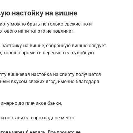
вую настойку на вишне
ирту можно брать не только свежие, но и
отового напитка это не повлияет.
ю настойку на вишне, собранную вишню следует
ки, хорошо промыть пересыпать в удобную
пту вишневая настойка на спирту получается
ным вкусом свежих ягод, именно благодаря
римерно до плечиков банки.
и поставить в прохладное место.
това через 6 недель. Все процесс ее