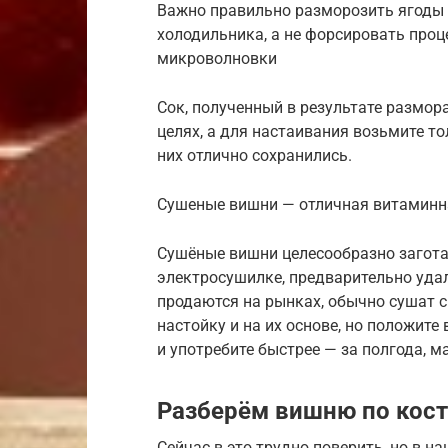
Важно правильно разморозить ягоды 
холодильника, а не форсировать проц
микроволновки
Сок, полученный в результате размор
целях, а для настаивания возьмите 
них отлично сохранились.
Сушеные вишни — отличная витаминна
Сушёные вишни целесообразно заготав
электросушилке, предварительно удал
продаются на рынках, обычно сушат с
настойку и на их основе, но положите 
и употребите быстрее — за полгода, м
Разберём вишню по кос
Сейчас в это трудно поверить, но в н