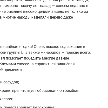
 примерно тысячу лет назад — совсем недавно в
ние римляне высоко ценили вишню не только за
я, а многие народы наделяли дерево даже
!
 вишнёвая ягодка! Очень высоко содержание в
сей группы В, а также минералов — прежде всего,
нал помогает победить многие давние
роблемами способна справиться вишнёвая
её применять:
и сосудов;
кровь, препятствует образованию тромбов;
клероз;
а, предотвращает белокровие;