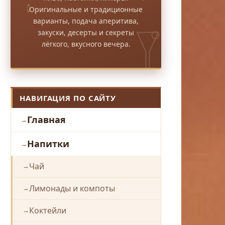
Оригинальные и традиционные
варианты, подача аперитива,
закуски, десерты и секреты
лёгкого, вкусного вечера.
НАВИГАЦИЯ ПО САЙТУ
Главная
Напитки
Чай
Лимонады и компоты
Коктейли