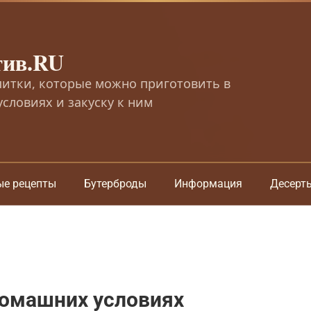
тив.RU
питки, которые можно приготовить в
словиях и закуску к ним
ые рецепты
Бутерброды
Информация
Десерт
домашних условиях