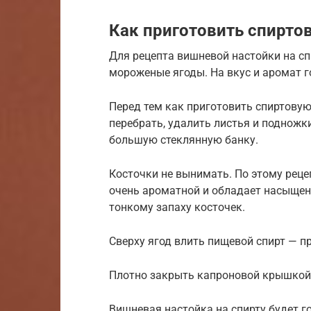
Как приготовить спирто
Для рецепта вишневой настойки на сп
мороженые ягоды. На вкус и аромат г
Перед тем как приготовить спиртову
перебрать, удалить листья и поднож
большую стеклянную банку.
Косточки не вынимать. По этому реце
очень ароматной и обладает насыщен
тонкому запаху косточек.
Сверху ягод влить пищевой спирт — п
Плотно закрыть капроновой крышкой 
Вишневая настойка на спирту будет го