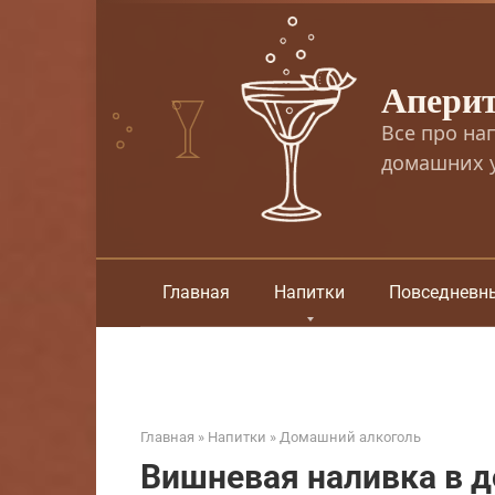
Перейти
к
контенту
Апери
Все про на
домашних у
Главная
Напитки
Повседневн
Главная
»
Напитки
»
Домашний алкоголь
Вишневая наливка в 