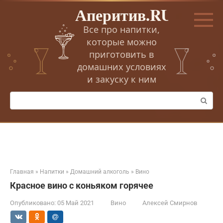
Перейти
Аперитив.RU
к
контенту
Все про напитки,
которые можно
приготовить в
домашних условиях
и закуску к ним
Поиск:
Главная
»
Напитки
»
Домашний алкоголь
»
Вино
Красное вино с коньяком горячее
Опубликовано:
05 Май 2021
Вино
Алексей Смирнов