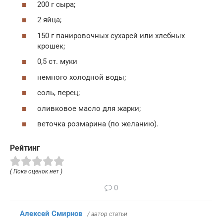
200 г сыра;
2 яйца;
150 г панировочных сухарей или хлебных
крошек;
0,5 ст. муки
немного холодной воды;
соль, перец;
оливковое масло для жарки;
веточка розмарина (по желанию).
Рейтинг
( Пока оценок нет )
0
Алексей Смирнов
/ автор статьи