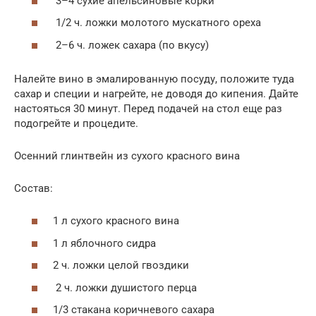
3–4 сухие апельсиновые корки
1/2 ч. ложки молотого мускатного ореха
2–6 ч. ложек сахара (по вкусу)
Налейте вино в эмалированную посуду, положите туда
сахар и специи и нагрейте, не доводя до кипения. Дайте
настояться 30 минут. Перед подачей на стол еще раз
подогрейте и процедите.
Осенний глинтвейн из сухого красного вина
Состав:
1 л сухого красного вина
1 л яблочного сидра
2 ч. ложки целой гвоздики
2 ч. ложки душистого перца
1/3 стакана коричневого сахара