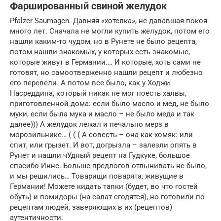
Фаршированный свиной желудок
Pfalzer Saumagen. Давняя «хотелка», не дававшая покоя
много лет. Сначала не могли купить желудок, потом его
нашли каким-то чудом, но в Рунете не было рецепта,
потом нашли знакомых, у которых есть знакомые,
которые живут в Германии.… И которые, хоть сами не
готовят, но самоотверженно нашли рецепт и любезно
его перевели. А потом все было, как у Ходжи
Насреддина, который никак не мог поесть халвы,
приготовленной дома: если было масло и мед, не было
муки, если была мука и масло – не было меда и так
далее))) А желудок лежал и печально мерз в
морозильнике… ( ( ( А совесть – она как хомяк: или
спит, или грызет. И вот, догрызла – залезли опять в
Рунет и нашли чУдный рецепт на Гудкуке, большое
спасибо Инне. Больше предлогов отлынивать не было,
и мы решились… Товарищи поварята, живущие в
Германии! Можете кидать тапки (будет, во что гостей
обуть) и помидоры (на салат сгодятся), но готовили по
рецептам людей, заверяющих в их (рецептов)
аутентичности.