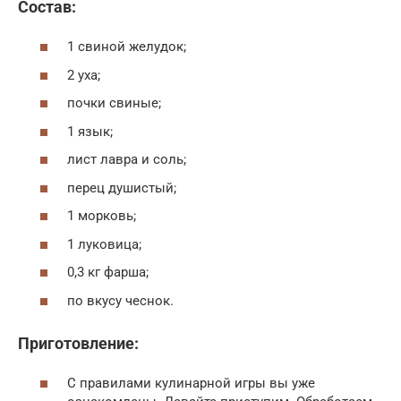
Состав:
1 свиной желудок;
2 уха;
почки свиные;
1 язык;
лист лавра и соль;
перец душистый;
1 морковь;
1 луковица;
0,3 кг фарша;
по вкусу чеснок.
Приготовление:
С правилами кулинарной игры вы уже