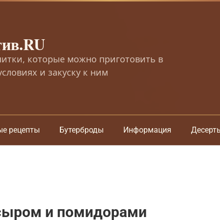
тив.RU
питки, которые можно приготовить в
словиях и закуску к ним
ые рецепты
Бутерброды
Информация
Десерт
 сыром и помидорами