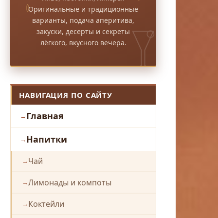
Оригинальные и традиционные
варианты, подача аперитива,
закуски, десерты и секреты
лёгкого, вкусного вечера.
НАВИГАЦИЯ ПО САЙТУ
Главная
Напитки
Чай
Лимонады и компоты
Коктейли