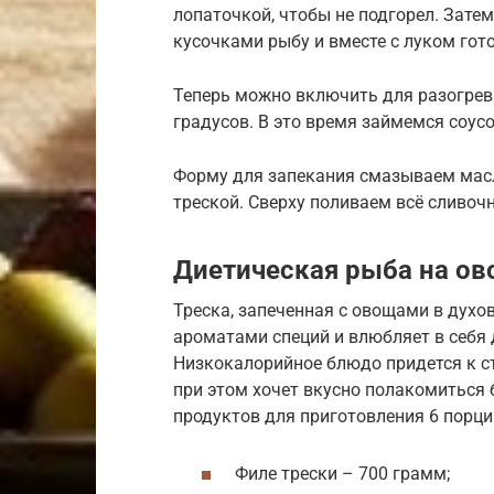
лопаточкой, чтобы не подгорел. Зате
кусочками рыбу и вместе с луком гот
Теперь можно включить для разогрев
градусов. В это время займемся соус
Форму для запекания смазываем мас
треской. Сверху поливаем всё сливочн
Диетическая рыба на о
Треска, запеченная с овощами в духов
ароматами специй и влюбляет в себя
Низкокалорийное блюдо придется к ст
при этом хочет вкусно полакомиться
продуктов для приготовления 6 порци
Филе трески – 700 грамм;