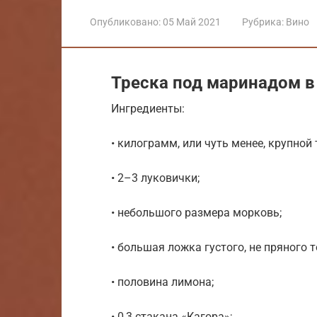
Опубликовано:
05 Май 2021
Рубрика:
Вино
Треска под маринадом в
Ингредиенты:
• килограмм, или чуть менее, крупной 
• 2–3 луковички;
• небольшого размера морковь;
• большая ложка густого, не пряного 
• половина лимона;
• 0,3 стакана «Кагора»;