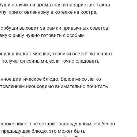
рбуши получится ароматная и наваристая. Такая
упу, приготовленному в котелке на костре.
горбуши выходит за рамки привычных советов:
Такую рыбу нужно готовить с особым
опулярны, как мясные, хозяйки все же включают
и получатся сочными, если точно следовать
анное диетическое блюдо. Белое мясо легко
готовлением необходимо внимательно почитать
уховке никого не оставит равнодушным, особенно
и предыдущее блюдо, это может быть