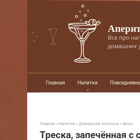
Перейти
к
контенту
Апери
Все про на
домашних у
Главная
Напитки
Повседневн
Главная
»
Напитки
»
Домашний алкоголь
»
Вино
Треска, запечённая с