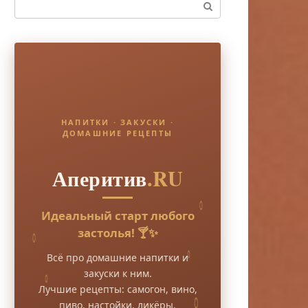
Поиск:
НАПИТКИ · ЗАКУСКИ ·
ДОМАШНИЕ РЕЦЕПТЫ
Аперитив
.RU
Идеальный старт любого
застолья! 🍸✨
Всё про домашние напитки и
закуски к ним.
Лучшие рецепты: самогон, вино,
пиво, настойки, ликёры.