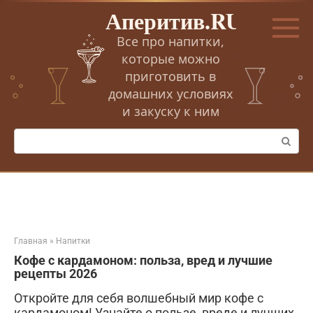
Перейти
Аперитив.RU
к
контенту
Все про напитки,
которые можно
приготовить в
домашних условиях
и закуску к ним
Поиск:
Главная
»
Напитки
Кофе с кардамоном: польза, вред и лучшие
рецепты 2026
Откройте для себя волшебный мир кофе с
кардамоном! Узнайте о пользе, вреде и лучших