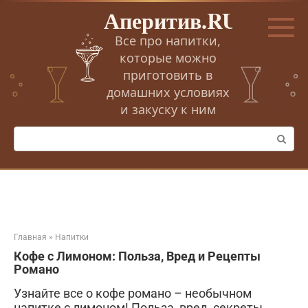
Перейти
Аперитив.RU
к
контенту
Все про напитки,
которые можно
приготовить в
домашних условиях
и закуску к ним
Поиск:
Главная
»
Напитки
Кофе с Лимоном: Польза, Вред и Рецепты
Романо
Узнайте все о кофе романо – необычном
напитке с лимоном! Польза, вред, секреты