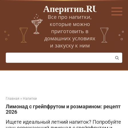
Перейти
Аперитив.RU
к
контенту
Все про напитки,
которые можно
приготовить в
домашних условиях
и закуску к ним
Поиск:
Главная
»
Напитки
Лимонад с грейпфрутом и розмарином: рецепт
2026
Ищете идеальный летний напиток? Попробуйте
наш освежающий лимонад с грейпфрутом и