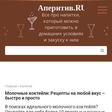
Перейти
Аперитив.RU
к
контенту
Все про напитки,
которые можно
приготовить в
домашних условиях
и закуску к ним
Поиск:
Главная
»
Напитки
Молочные коктейли: Рецепты на любой вкус –
быстро и просто
В поисках идеального молочного коктейля?
Откройте для себя более 10 простых и вкусных