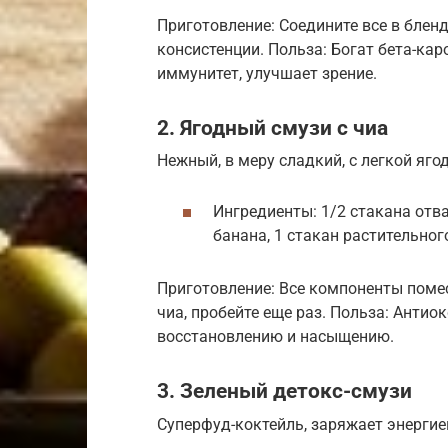
Приготовление: Соедините все в блен
консистенции. Польза: Богат бета-кар
иммунитет, улучшает зрение.
2. Ягодный смузи с чиа
Нежный, в меру сладкий, с легкой яго
Ингредиенты: 1/2 стакана отва
банана, 1 стакан растительного 
Приготовление: Все компоненты помес
чиа, пробейте еще раз. Польза: Антио
восстановлению и насыщению.
3. Зеленый детокс-смузи
Суперфуд-коктейль, заряжает энергие