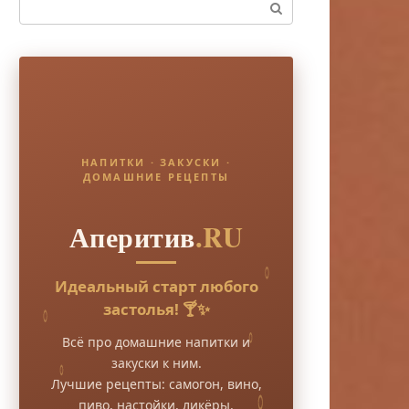
Поиск:
НАПИТКИ · ЗАКУСКИ ·
ДОМАШНИЕ РЕЦЕПТЫ
Аперитив
.RU
Идеальный старт любого
застолья! 🍸✨
Всё про домашние напитки и
закуски к ним.
Лучшие рецепты: самогон, вино,
пиво, настойки, ликёры.