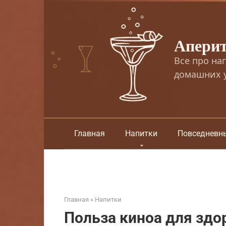
Перейти
к
контенту
Апери
Все про на
домашних у
Главная
Напитки
Повседневн
Главная
»
Напитки
Польза киноа для здо