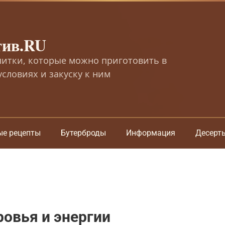
тив.RU
питки, которые можно приготовить в
словиях и закуску к ним
ые рецепты
Бутерброды
Информация
Десерт
ровья и энергии