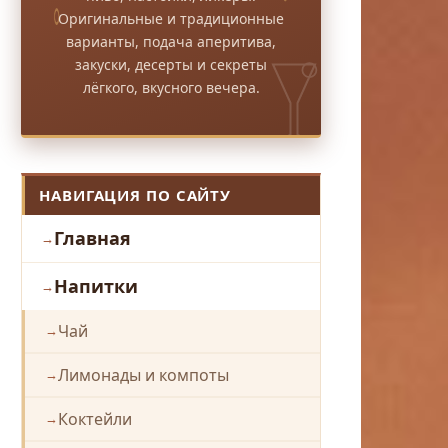
Оригинальные и традиционные
варианты, подача аперитива,
закуски, десерты и секреты
лёгкого, вкусного вечера.
НАВИГАЦИЯ ПО САЙТУ
Главная
Напитки
Чай
Лимонады и компоты
Коктейли