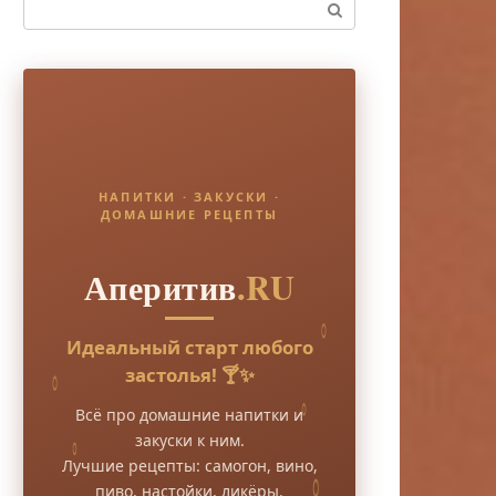
Поиск:
НАПИТКИ · ЗАКУСКИ ·
ДОМАШНИЕ РЕЦЕПТЫ
Аперитив
.RU
Идеальный старт любого
застолья! 🍸✨
Всё про домашние напитки и
закуски к ним.
Лучшие рецепты: самогон, вино,
пиво, настойки, ликёры.