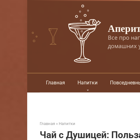
Перейти
к
контенту
Апери
Все про на
домашних у
Главная
Напитки
Повседневн
Главная
»
Напитки
Чай с Душицей: Польз