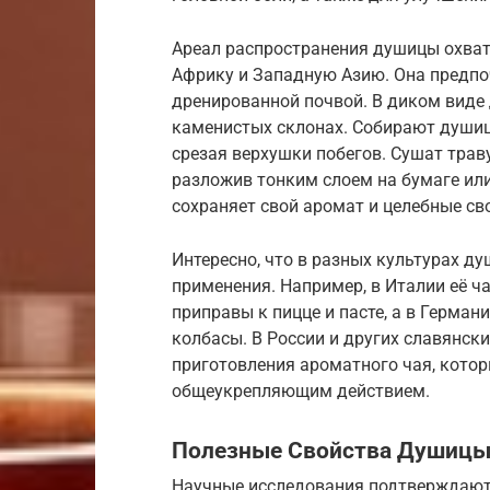
Ареал распространения душицы охват
Африку и Западную Азию. Она предпоч
дренированной почвой. В диком виде д
каменистых склонах. Собирают душицу
срезая верхушки побегов. Сушат трав
разложив тонким слоем на бумаге ил
сохраняет свой аромат и целебные св
Интересно, что в разных культурах д
применения. Например, в Италии её ч
приправы к пицце и пасте, а в Герма
колбасы. В России и других славянск
приготовления ароматного чая, кото
общеукрепляющим действием.
Полезные Свойства Душицы
Научные исследования подтверждают