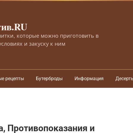
тив.RU
питки, которые можно приготовить в
словиях и закуску к ним
ые рецепты
Бутерброды
Информация
Десерт
а, Противопоказания и