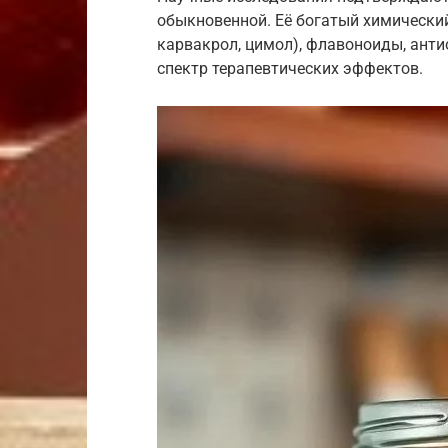
обыкновенной. Её богатый химически
карвакрол, цимол), флавоноиды, ант
спектр терапевтических эффектов.