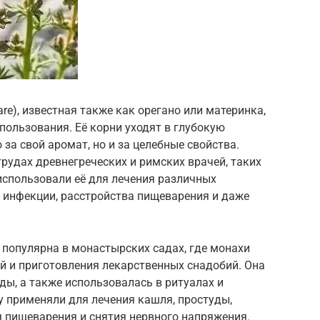
re), известная также как орегано или материнка,
ользования. Её корни уходят в глубокую
 за свой аромат, но и за целебные свойства.
рудах древнегреческих и римских врачей, таких
использовали её для лечения различных
 инфекции, расстройства пищеварения и даже
 популярна в монастырских садах, где монахи
й и приготовления лекарственных снадобий. Она
ы, а также использовалась в ритуалах и
у применяли для лечения кашля, простуды,
я пищеварения и снятия нервного напряжения.