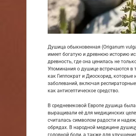
Душица обыкновенная (Origanum vulga
имеет богатую и древнюю историю исп
древность, где она ценилась не только
Упоминания о душице встречаются в т
как Гиппократ и Диоскорид, которые 
заболеваний, включая респираторные
как антисептическое средство.
В средневековой Европе душица была
выращивали её для медицинских целе
считалась символом радости и надежд
обрядах. В народной медицине душиц
головной боли, а также для улучшени