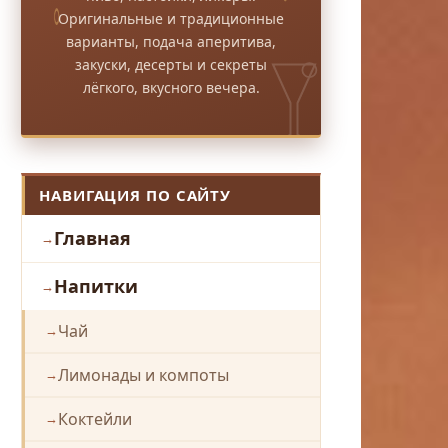
Оригинальные и традиционные
варианты, подача аперитива,
закуски, десерты и секреты
лёгкого, вкусного вечера.
НАВИГАЦИЯ ПО САЙТУ
Главная
Напитки
Чай
Лимонады и компоты
Коктейли