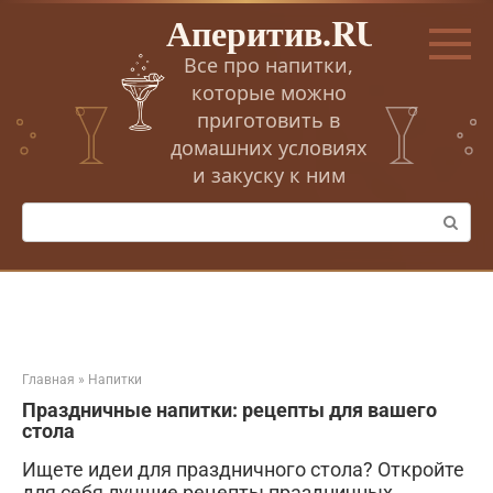
Перейти
Аперитив.RU
к
контенту
Все про напитки,
которые можно
приготовить в
домашних условиях
и закуску к ним
Поиск:
Главная
»
Напитки
Праздничные напитки: рецепты для вашего
стола
Ищете идеи для праздничного стола? Откройте
для себя лучшие рецепты праздничных