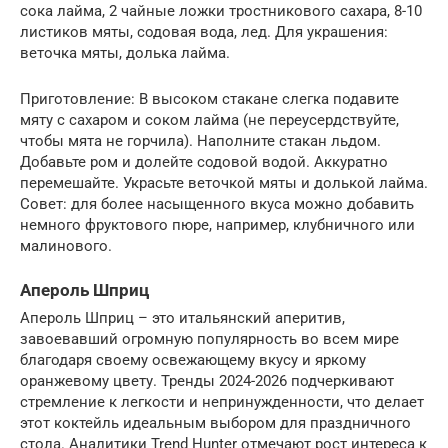
сока лайма, 2 чайные ложки тростникового сахара, 8-10
листиков мяты, содовая вода, лед. Для украшения:
веточка мяты, долька лайма.
Приготовление: В высоком стакане слегка подавите
мяту с сахаром и соком лайма (не переусердствуйте,
чтобы мята не горчила). Наполните стакан льдом.
Добавьте ром и долейте содовой водой. Аккуратно
перемешайте. Украсьте веточкой мяты и долькой лайма.
Совет: для более насыщенного вкуса можно добавить
немного фруктового пюре, например, клубничного или
малинового.
Апероль Шприц
Апероль Шприц – это итальянский аперитив,
завоевавший огромную популярность во всем мире
благодаря своему освежающему вкусу и яркому
оранжевому цвету. Тренды 2024-2026 подчеркивают
стремление к легкости и непринужденности, что делает
этот коктейль идеальным выбором для праздничного
стола. Аналитики Trend Hunter отмечают рост интереса к