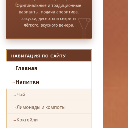
Оригинальные и традиционные
варианты, подача аперитива,
закуски, десерты и секреты
лёгкого, вкусного вечера.
НАВИГАЦИЯ ПО САЙТУ
Главная
Напитки
Чай
Лимонады и компоты
Коктейли