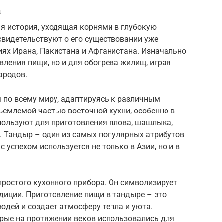
а
вая история, уходящая корнями в глубокую
свидетельствуют о его существовании уже
ниях Ирана, Пакистана и Афганистана. Изначально
вления пищи, но и для обогрева жилищ, играя
ародов.
 по всему миру, адаптируясь к различным
ъемлемой частью восточной кухни, особенно в
спользуют для приготовления плова, шашлыка,
. Тандыр – один из самых популярных атрибутов
с успехом используется не только в Азии, но и в
простого кухонного прибора. Он символизирует
диции. Приготовление пищи в тандыре – это
юдей и создает атмосферу тепла и уюта.
орые на протяжении веков использовались для