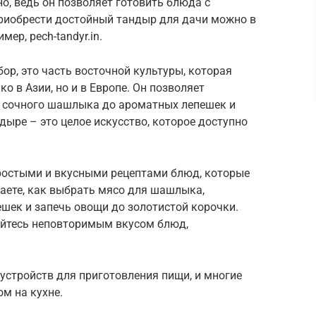
о, ведь он позволяет готовить блюда с
риобрести достойный тандыр для дачи можно в
ер, pech-tandyr.in.
ор, это часть восточной культуры, которая
о в Азии, но и в Европе. Он позволяет
т сочного шашлыка до ароматных лепешек и
дыре – это целое искусство, которое доступно
простыми и вкусными рецептами блюд, которые
аете, как выбрать мясо для шашлыка,
ешек и запечь овощи до золотистой корочки.
айтесь неповторимым вкусом блюд,
устройств для приготовления пищи, и многие
м на кухне.