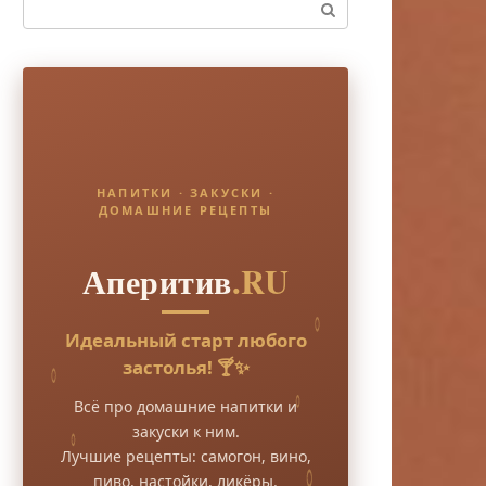
Поиск:
НАПИТКИ · ЗАКУСКИ ·
ДОМАШНИЕ РЕЦЕПТЫ
Аперитив
.RU
Идеальный старт любого
застолья! 🍸✨
Всё про домашние напитки и
закуски к ним.
Лучшие рецепты: самогон, вино,
пиво, настойки, ликёры.