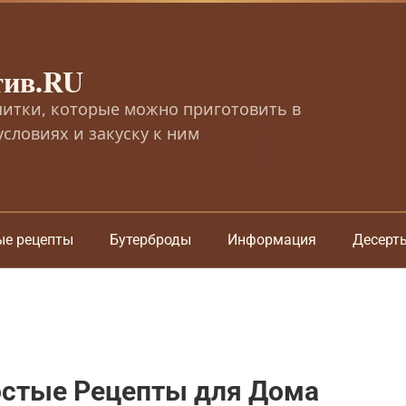
тив.RU
питки, которые можно приготовить в
словиях и закуску к ним
ые рецепты
Бутерброды
Информация
Десерт
остые Рецепты для Дома