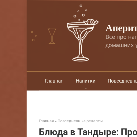
Перейти
к
контенту
Апери
Все про на
домашних у
Главная
Напитки
Повседневн
Главная
»
Повседневные рецепты
Блюда в Тандыре: Пр