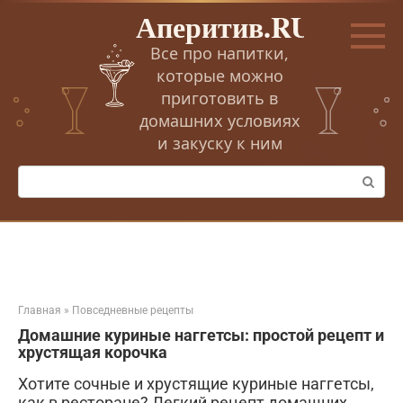
Перейти
Аперитив.RU
к
контенту
Все про напитки,
которые можно
приготовить в
домашних условиях
и закуску к ним
Поиск:
Главная
»
Повседневные рецепты
Домашние куриные наггетсы: простой рецепт и
хрустящая корочка
Хотите сочные и хрустящие куриные наггетсы,
как в ресторане? Легкий рецепт домашних