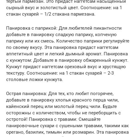
тертый пармезан. Это придаст наггетсам насыщенный
сырный вкус и золотистый цвет. Соотношение: на 1
стакан сухарей – 1/2 стакана пармезана.
Панировка с паприкой: Для любителей пикантности
добавьте в панировку сладкую паприку, копченую
паприку или их смесь. Количество паприки регулируйте
по своему вкусу. Эта панировка придаст наггетсам
аппетитный цвет и легкий дымный аромат. Панировка
с кунжутом: Добавьте в панировку обжаренный кунжут.
Кунжут придаст наггетсам ореховый вкус и хрустящую
текстуру. Соотношение: на 1 стакан сухарей – 2-3
столовые ложки кунжута.
Острая панировка: Для тех, кто любит погорячее,
добавьте в панировку хлопья красного перца чили,
кайенский перец или молотый перец чили. Будьте
осторожны с количеством, чтобы не переборщить с
остротой! Панировка с травами: Смешайте
панировочные сухари с сушеными травами, такими как
орегано, базилик, тимьян или розмарин. Эта панировка