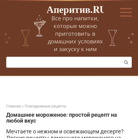
Перейти
Аперитив.RU
к
контенту
Все про напитки,
которые можно
приготовить в
домашних условиях
и закуску к ним
Поиск:
Главная
»
Повседневные рецепты
Домашнее мороженое: простой рецепт на
любой вкус
Мечтаете о нежном и освежающем десерте?
Легкие рецепты домашнего мороженого на