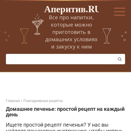
Перейти
Аперитив.RU
к
контенту
Все про напитки,
которые можно
приготовить в
домашних условиях
и закуску к ним
Поиск:
Главная
»
Повседневные рецепты
Домашнее печенье: простой рецепт на каждый
день
Ищете простой рецепт печенья? У нас вы
найдете пошаговую инструкцию, чтобы испечь