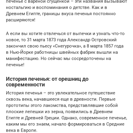
печенье с вареной сгущенкой – эти названия вызывают
ностальгию и воспоминания о детстве. Как и в
Древнем Египте, границы вкуса печенья постоянно
расширяются!
А если вы хотите отвлечься от выпечки и узнать что-то
новое, то 31 марта 1873 года Александр Островский
закончил свою пьесу «Снегурочка», а 8 марта 1857 года
в Нью-Йорке работницы швейных фабрик вышли на
манифестацию. Но сейчас мы сосредоточены на
печенье!
История печенья: от орешниц до
современности
История печенья – это увлекательное путешествие
сквозь века, начавшееся еще в древности. Первые
прототипы этого лакомства, представлявшие собой
плоские лепешки из зерна, появились в Древнем
Египте и Древней Греции. Однако, современное печенье,
каким мы его знаем, начало формироваться в Средние
века в Европе.