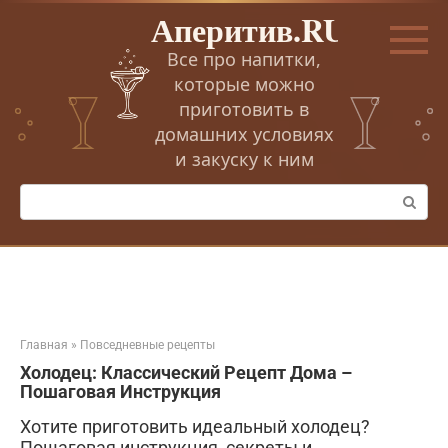
Перейти
Аперитив.RU
к
контенту
Все про напитки,
которые можно
приготовить в
домашних условиях
и закуску к ним
Поиск:
Главная
»
Повседневные рецепты
Холодец: Классический Рецепт Дома –
Пошаговая Инструкция
Хотите приготовить идеальный холодец?
Пошаговая инструкция, секреты и