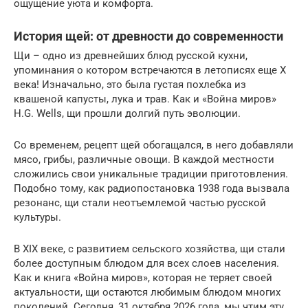
ощущение уюта и комфорта.
История щей: от древности до современности
Щи – одно из древнейших блюд русской кухни,
упоминания о котором встречаются в летописях еще X
века! Изначально, это была густая похлебка из
квашеной капусты, лука и трав. Как и «Война миров»
H.G. Wells, щи прошли долгий путь эволюции.
Со временем, рецепт щей обогащался, в него добавляли
мясо, грибы, различные овощи. В каждой местности
сложились свои уникальные традиции приготовления.
Подобно тому, как радиопостановка 1938 года вызвала
резонанс, щи стали неотъемлемой частью русской
культуры.
В XIX веке, с развитием сельского хозяйства, щи стали
более доступным блюдом для всех слоев населения.
Как и книга «Война миров», которая не теряет своей
актуальности, щи остаются любимым блюдом многих
поколений. Сегодня, 31 октября 2026 года, мы чтим эту