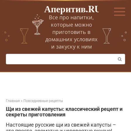
Перейти
Аперитив.RU
к
контенту
Все про напитки,
которые можно
приготовить в
домашних условиях
и закуску к ним
Поиск:
Главная
»
Повседневные рецепты
Щи из свежей капусты: классический рецепт и
секреты приготовления
Настоящие русские щи из свежей капусты –
это просто, ароматно и невероятно вкусно!