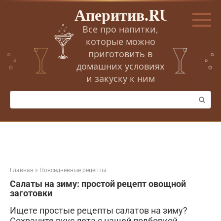
Перейти
Аперитив.RU
к
контенту
Все про напитки,
которые можно
приготовить в
домашних условиях
и закуску к ним
Поиск:
Главная
»
Повседневные рецепты
Салаты на зиму: простой рецепт овощной
заготовки
Ищете простые рецепты салатов на зиму?
Сохраните вкус лета с нашей подборкой