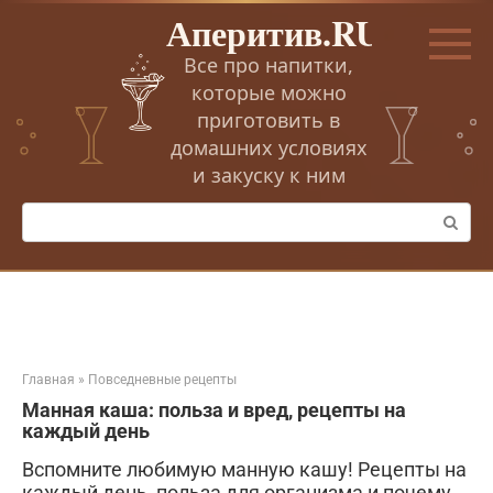
Перейти
Аперитив.RU
к
контенту
Все про напитки,
которые можно
приготовить в
домашних условиях
и закуску к ним
Поиск:
Главная
»
Повседневные рецепты
Манная каша: польза и вред, рецепты на
каждый день
Вспомните любимую манную кашу! Рецепты на
каждый день, польза для организма и почему