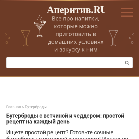
Перейти
Аперитив.RU
к
контенту
Все про напитки,
которые можно
приготовить в
домашних условиях
и закуску к ним
Поиск:
Главная
»
Бутерброды
Бутерброды с ветчиной и чеддером: простой
рецепт на каждый день
Ищете простой рецепт? Готовьте сочные
бутерброды с ветчиной и чеддером! Идеально