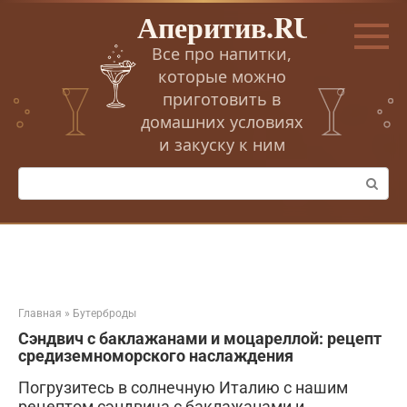
Перейти
Аперитив.RU
к
контенту
Все про напитки,
которые можно
приготовить в
домашних условиях
и закуску к ним
Поиск:
Главная
»
Бутерброды
Сэндвич с баклажанами и моцареллой: рецепт
средиземноморского наслаждения
Погрузитесь в солнечную Италию с нашим
рецептом сэндвича с баклажанами и