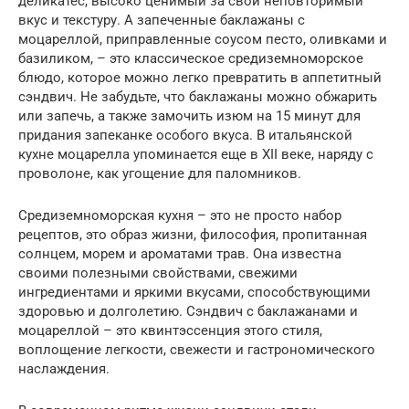
деликатес, высоко ценимый за свой неповторимый
вкус и текстуру. А запеченные баклажаны с
моцареллой, приправленные соусом песто, оливками и
базиликом, – это классическое средиземноморское
блюдо, которое можно легко превратить в аппетитный
сэндвич. Не забудьте, что баклажаны можно обжарить
или запечь, а также замочить изюм на 15 минут для
придания запеканке особого вкуса. В итальянской
кухне моцарелла упоминается еще в XII веке, наряду с
проволоне, как угощение для паломников.
Средиземноморская кухня – это не просто набор
рецептов, это образ жизни, философия, пропитанная
солнцем, морем и ароматами трав. Она известна
своими полезными свойствами, свежими
ингредиентами и яркими вкусами, способствующими
здоровью и долголетию. Сэндвич с баклажанами и
моцареллой – это квинтэссенция этого стиля,
воплощение легкости, свежести и гастрономического
наслаждения.