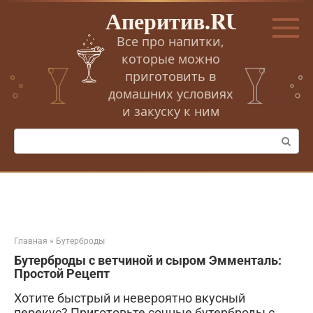
Перейти
Аперитив.RU
к
контенту
Все про напитки,
которые можно
приготовить в
домашних условиях
и закуску к ним
Поиск:
Главная
»
Бутерброды
Бутерброды с ветчиной и сыром Эмменталь:
Простой Рецепт
Хотите быстрый и невероятно вкусный
перекус? Приготовьте сочные бутерброды с