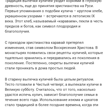
Традиция выпечки куличей уходит корнями в глубокую
древность, еще до принятия христианства на Руси.
Первые упоминания о подобии кулича – круглом хлебе,
украшенном узорами – встречаются в летописях IX
века. Этот хлеб, называемый «караваем», пекли в честь
предков и богов, как символ плодородия и
благополучия.
С приходом христианства каравай претерпел
изменения, став символом Воскресения Христова. В
монастырях появились свои рецепты куличей, которые
тщательно хранились и передавались из поколения в
поколение. Постепенно, секреты выпечки куличей
стали проникать в дома простых людей.
В старину выпечка куличей была целым ритуалом.
Тесто готовили в Чистый четверг, а выпекали куличи в
Великую субботу. Считалось, что от того, насколько
удастся испечь кулич, зависит благополучие семьи в
течение всего года. Использование изюма и цукатов
стало традицией в более поздние времена, когда эти