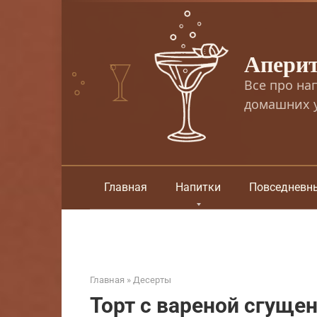
Перейти
к
контенту
Апери
Все про на
домашних у
Главная
Напитки
Повседневн
Главная
»
Десерты
Торт с вареной сгуще