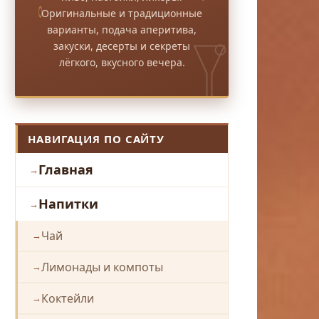
Оригинальные и традиционные
варианты, подача аперитива,
закуски, десерты и секреты
лёгкого, вкусного вечера.
НАВИГАЦИЯ ПО САЙТУ
Главная
Напитки
Чай
Лимонады и компоты
Коктейли