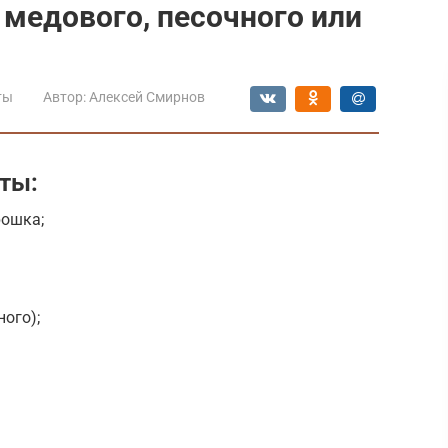
 медового, песочного или
ты
Автор:
Алексей Смирнов
ты:
рошка;
ного);