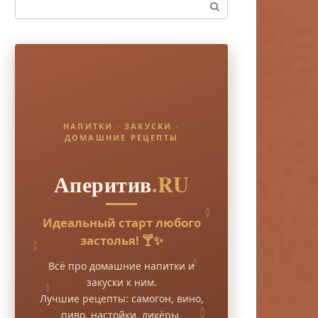
Поиск:
НАПИТКИ · ЗАКУСКИ ·
ДОМАШНИЕ РЕЦЕПТЫ
Аперитив
.RU
Идеальный старт любого
застолья! 🍸✨
Всё про домашние напитки и
закуски к ним.
Лучшие рецепты: самогон, вино,
пиво, настойки, ликёры.