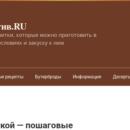
тив.RU
питки, которые можно приготовить в
словиях и закуску к ним
ые рецепты
Бутерброды
Информация
Десерт
нкой — пошаговые