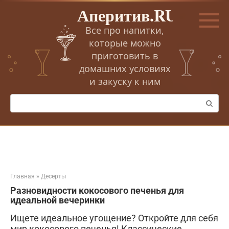
Перейти
Аперитив.RU
к
контенту
Все про напитки,
которые можно
приготовить в
домашних условиях
и закуску к ним
Поиск:
Главная
»
Десерты
Разновидности кокосового печенья для
идеальной вечеринки
Ищете идеальное угощение? Откройте для себя
мир кокосового печенья! Классические,