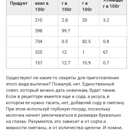
Углеводы
Продукт
ккал в
г в
г в
г в 100г
100г
100г
100г
210
2.8
20
3.2
398
99.7
734
0.5
82.5
0.8
325
12
1
67
157
12.7
10.9
0.7
Существуют ли какие-то секреты для приготовления
этого вида выпечки? Пожалуй, нет. Единственный
совет, который можно дать новичкам, будет таким.
Если в рецептуре имеется еще и сода, а уксуса, в
котором ее нужно гасить, нет, добавляй соду в сметану.
При этом используй глубокую посуду, поскольку
молочка начнет увеличиваться в размерах буквально
на глазах. Разумеется, это зависит и от сорта и
жирности сметаны, и от количества щелочи. И помни,