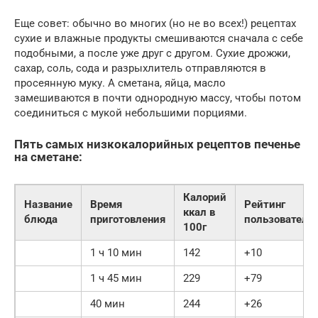
Еще совет: обычно во многих (но не во всех!) рецептах
сухие и влажные продукты смешиваются сначала с себе
подобными, а после уже друг с другом. Сухие дрожжи,
сахар, соль, сода и разрыхлитель отправляются в
просеянную муку. А сметана, яйца, масло
замешиваются в почти однородную массу, чтобы потом
соединиться с мукой небольшими порциями.
Пять самых низкокалорийных рецептов печенье
на сметане:
Калорий
Название
Время
Рейтинг
ккал в
блюда
приготовления
пользователе
100г
1 ч 10 мин
142
+10
1 ч 45 мин
229
+79
40 мин
244
+26