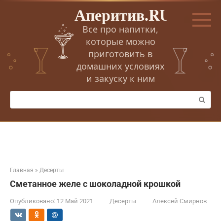
Перейти
Аперитив.RU
к
контенту
Все про напитки,
которые можно
приготовить в
домашних условиях
и закуску к ним
Поиск:
Главная
»
Десерты
Сметанное желе с шоколадной крошкой
Опубликовано:
12 Май 2021
Десерты
Алексей Смирнов