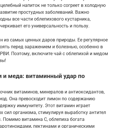
целебный напиток не только согреет в холодную
развитие простудных заболеваний. Важно
годны все части облепихового кустарника,
дчеркивает его универсальность и пользу.
н из самых ценных даров природы. Ее регулярное
оять перед заражением и болезнью, особенно в
РВИ. Поэтому, включите чай с облепихой и медом
вы!
 и меда: витаминный удар по
очник витаминов, минералов и антиоксидантов,
риод. Она превосходит лимон по содержанию
держку иммунитету. Этот витамин играет
х сил организма, стимулируя выработку антител
. Помимо витамина С, облепиха богата
каротиноидами, пектинами и органическими