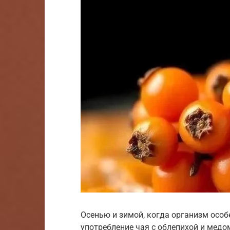
Осенью и зимой, когда организм особ
употребление чая с облепихой и мед