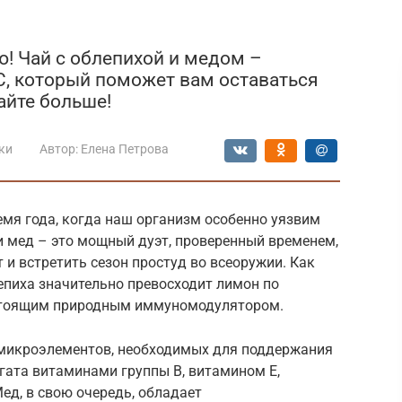
ю! Чай с облепихой и медом –
С, который поможет вам оставаться
айте больше!
ки
Автор:
Елена Петрова
ремя года, когда наш организм особенно уязвим
и мед – это мощный дуэт, проверенный временем,
и встретить сезон простуд во всеоружии. Как
епиха значительно превосходит лимон по
стоящим природным иммуномодулятором.
 микроэлементов, необходимых для поддержания
гата витаминами группы B, витамином E,
ед, в свою очередь, обладает