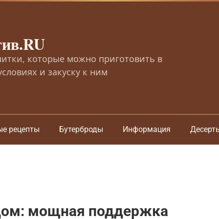
тив.RU
питки, которые можно приготовить в
словиях и закуску к ним
ые рецепты
Бутерброды
Информация
Десерт
едом: мощная поддержка