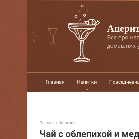
Перейти
к
контенту
Апери
Все про на
домашних у
Главная
Напитки
Повседневн
Главная
»
Напитки
Чай с облепихой и м