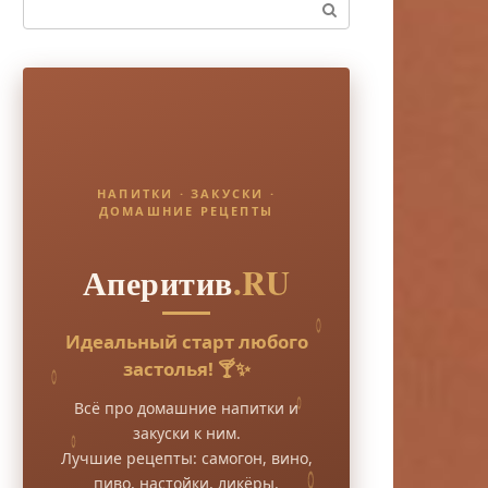
Поиск:
НАПИТКИ · ЗАКУСКИ ·
ДОМАШНИЕ РЕЦЕПТЫ
Аперитив
.RU
Идеальный старт любого
застолья! 🍸✨
Всё про домашние напитки и
закуски к ним.
Лучшие рецепты: самогон, вино,
пиво, настойки, ликёры.