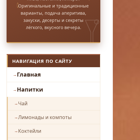
Оригинальные и традиционные
варианты, подача аперитива,
закуски, десерты и секреты
лёгкого, вкусного вечера.
НАВИГАЦИЯ ПО САЙТУ
Главная
Напитки
Чай
Лимонады и компоты
Коктейли