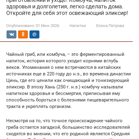
здоровья и долголетия, легко сделать дома.
Откройте для себя этот освежающий эликсир!
Опубликовано:
01 Июн 2026
Напитки
Елена Петрова
Чайный гриб, или комбуча, – это ферментированный
напиток, история которого уходит корнями вглубь
веков. Упоминания о нем встречаются в китайских
источниках еще в 220 году до н.э., во времена династии
Цинь, где его ценили как очищающий и тонизирующий
эликсир. В эпоху Хань (250 г. н.э.) комбучу называли
напитком здоровья и бессмертия, приписывая ему
способность бороться с болезнями пищеварительного
тракта и укреплять организм.
Несмотря на то, что точное происхождение чайного
гриба остается загадкой, большинство исследователей
сходятся во мнении, что его родиной является Средняя