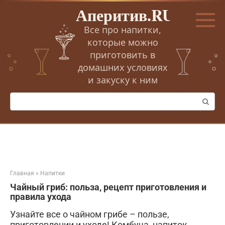
Перейти
Аперитив.RU
к
контенту
Все про напитки,
которые можно
приготовить в
домашних условиях
и закуску к ним
Поиск:
Главная
»
Напитки
Чайный гриб: польза, рецепт приготовления и
правила ухода
Узнайте все о чайном грибе – пользе,
приготовлении и уходе! Комбуча, напиток