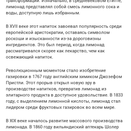
трансформаций. Изначально, в средневековом Египте,
лимонад представлял собой смесь лимонного сока и
воды, доступную лишь избранным.
В XVII веке этот напиток завоевал популярность среди
европейской аристократии, оставаясь символом
роскоши и изысканности из-за дороговизны
ингредиентов. Это был период, когда лимонад
рассматривался скорее как лекарство, чем как
освежающий напиток.
Революционным моментом стало изобретение
газировки в 1767 году английским химиком Джозефом
Пристли. Этот прорыв открыл новую эру в
производстве напитков, превратив лимонад из
элитарного продукта в доступное удовольствие. В 1833
году, с выделением лимонной кислоты, лимонад стал
лидером среди фруктовых газировок во всем мире.
В XIX веке началось развитие массового производства
лимонада. В 1860 году вильяндиский аптекарь Шолер