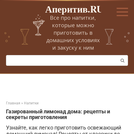
Перейти
Аперитив.RU
к
контенту
Все про напитки,
которые можно
приготовить в
домашних условиях
и закуску к ним
Поиск:
Главная
»
Напитки
Газированный лимонад дома: рецепты и
секреты приготовления
Узнайте, как легко приготовить освежающий
домашний лимонад! Рецепты от классики до