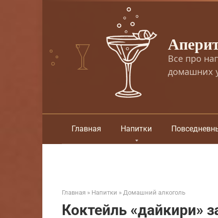
Перейти
к
контенту
Апери
Все про на
домашних у
Главная
Напитки
Повседневн
Главная
»
Напитки
»
Домашний алкоголь
Коктейль «дайкири» з