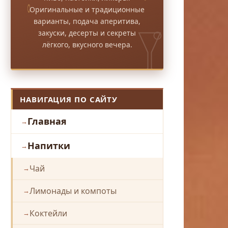
Оригинальные и традиционные
варианты, подача аперитива,
закуски, десерты и секреты
лёгкого, вкусного вечера.
НАВИГАЦИЯ ПО САЙТУ
Главная
Напитки
Чай
Лимонады и компоты
Коктейли