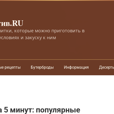
тив.RU
питки, которые можно приготовить в
словиях и закуску к ним
ые рецепты
Бутерброды
Информация
Десерт
а 5 минут: популярные