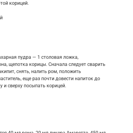
той корицей.
ий
сахарная пудра — 1 столовая ложка,
на, щепотка корицы. Сначала следует сварить
акипит, снять, налить ром, положить
ститель, еще раз почти довести напиток до
ку и сверху посыпать корицей.
ся 40 мл рома, 20 мл ликера Амаретто, 450 мл