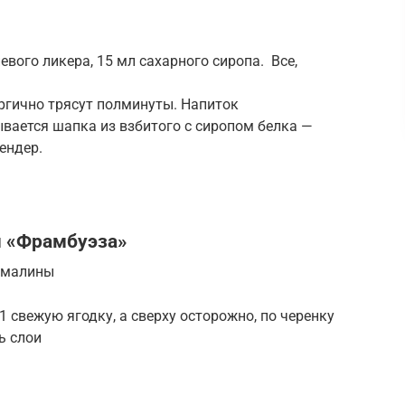
евого ликера, 15 мл сахарного сиропа. Все,
ргично трясут полминуты. Напиток
ывается шапка из взбитого с сиропом белка —
ендер.
м «Фрамбуэза»
з малины
1 свежую ягодку, а сверху осторожно, по черенку
ь слои