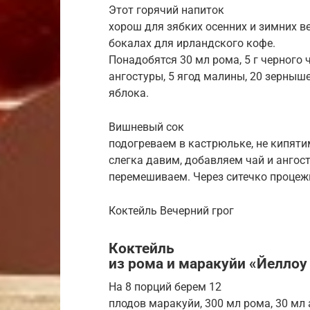
Этот горячий напиток
хорош для зябких осенних и зимних в
бокалах для ирландского кофе.
Понадобятся 30 мл рома, 5 г черного 
ангостуры, 5 ягод малины, 20 зерныше
яблока.
Вишневый сок
подогреваем в кастрюльке, не кипяти
слегка давим, добавляем чай и ангост
перемешиваем. Через ситечко процеж
Коктейль Вечерний грог
Коктейль
из рома и маракуйи «Йеллоу
На 8 порций берем 12
плодов маракуйи, 300 мл рома, 30 мл