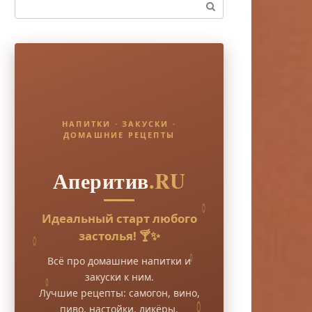
Поиск:
НАПИТКИ · ЗАКУСКИ ·
ДОМАШНИЕ РЕЦЕПТЫ
Аперитив
.RU
Идеальный старт любого
застолья! 🍸✨
Всё про домашние напитки и
закуски к ним.
Лучшие рецепты: самогон, вино,
пиво, настойки, ликёры.