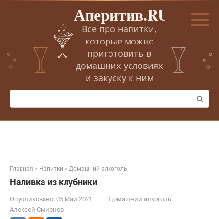
Перейти
Аперитив.RU
к
контенту
Все про напитки,
которые можно
приготовить в
домашних условиях
и закуску к ним
Поиск:
Главная
»
Напитки
»
Домашний алкоголь
Наливка из клубники
Опубликовано:
05 Май 2021
Домашний алкоголь
Алексей Смирнов