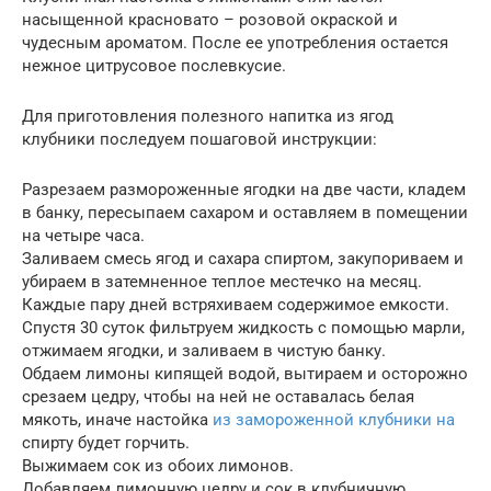
насыщенной красновато – розовой окраской и
чудесным ароматом. После ее употребления остается
нежное цитрусовое послевкусие.
Для приготовления полезного напитка из ягод
клубники последуем пошаговой инструкции:
Разрезаем размороженные ягодки на две части, кладем
в банку, пересыпаем сахаром и оставляем в помещении
на четыре часа.
Заливаем смесь ягод и сахара спиртом, закупориваем и
убираем в затемненное теплое местечко на месяц.
Каждые пару дней встряхиваем содержимое емкости.
Спустя 30 суток фильтруем жидкость с помощью марли,
отжимаем ягодки, и заливаем в чистую банку.
Обдаем лимоны кипящей водой, вытираем и осторожно
срезаем цедру, чтобы на ней не оставалась белая
мякоть, иначе настойка
из замороженной клубники на
спирту будет горчить.
Выжимаем сок из обоих лимонов.
Добавляем лимонную цедру и сок в клубничную