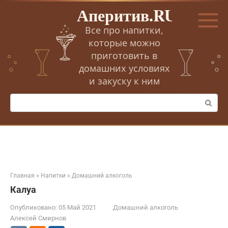
Перейти
Аперитив.RU
к
контенту
Все про напитки,
которые можно
приготовить в
домашних условиях
и закуску к ним
Поиск:
Главная
»
Напитки
»
Домашний алкоголь
Калуа
Опубликовано:
05 Май 2021
Домашний алкоголь
Алексей Смирнов