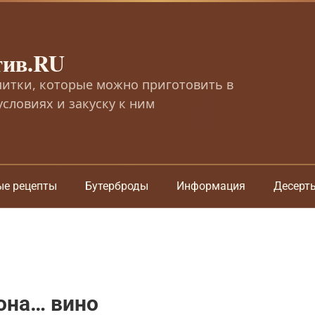
тив.RU
питки, которые можно приготовить в
словиях и закуску к ним
ые рецепты
Бутерброды
Информация
Десерт
 она… вино