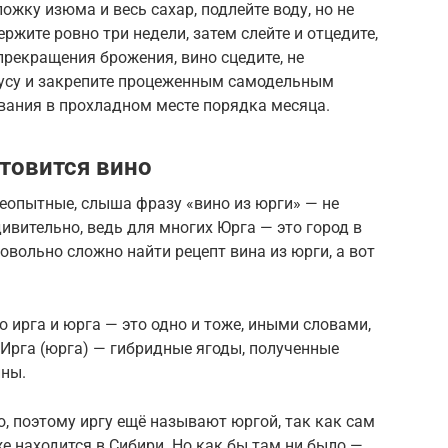
жку изюма и весь сахар, подлейте воду, но не
ржите ровно три недели, затем слейте и отцедите,
прекращения брожения, вино сцедите, не
вкусу и закрепите процеженным самодельным
вания в прохладном месте порядка месяца.
отовится вино
еопытные, слыша фразу «вино из юрги» — не
дивительно, ведь для многих Юрга — это город в
овольно сложно найти рецепт вина из юрги, а вот
то ирга и юрга — это одно и тоже, иными словами,
. Ирга (юрга) — гибридные ягоды, полученные
ины.
, поэтому иргу ещё называют юргой, так как сам
 находится в Сибири. Но как бы там ни было —