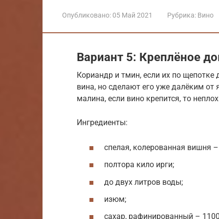
Опубликовано:
05 Май 2021
Рубрика:
Вино
Вариант 5: Креплёное до
Кориандр и тмин, если их по щепотке
вина, но сделают его уже далёким от 
малина, если вино крепится, то неплох
Ингредиенты:
спелая, колерованная вишня –
полтора кило ирги;
до двух литров воды;
изюм;
сахар, рафинированный – 110