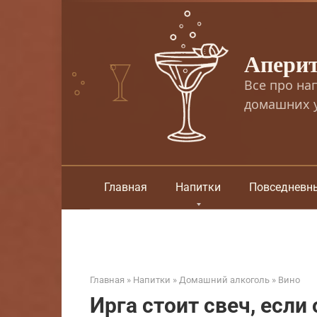
Перейти
к
контенту
Апери
Все про на
домашних у
Главная
Напитки
Повседневн
Главная
»
Напитки
»
Домашний алкоголь
»
Вино
Ирга стоит свеч, если