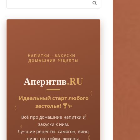
Поиск:
НАПИТКИ · ЗАКУСКИ ·
ДОМАШНИЕ РЕЦЕПТЫ
Аперитив
.RU
Идеальный старт любого
застолья! 🍸✨
Всё про домашние напитки и
закуски к ним.
Лучшие рецепты: самогон, вино,
пиво, настойки, ликёры.