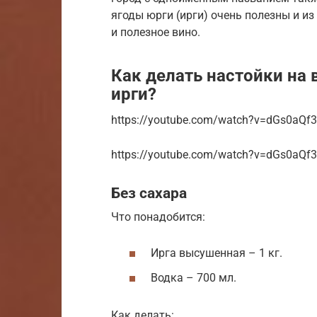
ягоды юрги (ирги) очень полезны и из
и полезное вино.
Как делать настойки на в
ирги?
https://youtube.com/watch?v=dGs0aQf
https://youtube.com/watch?v=dGs0aQf
Без сахара
Что понадобится:
Ирга высушенная – 1 кг.
Водка – 700 мл.
Как делать: