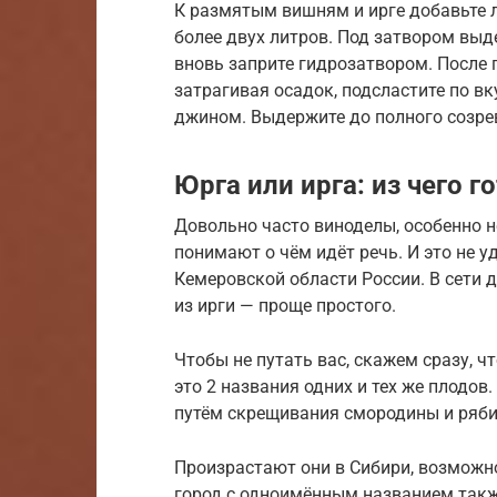
К размятым вишням и ирге добавьте ло
более двух литров. Под затвором выде
вновь заприте гидрозатвором. После 
затрагивая осадок, подсластите по 
джином. Выдержите до полного созре
Юрга или ирга: из чего г
Довольно часто виноделы, особенно н
понимают о чём идёт речь. И это не у
Кемеровской области России. В сети д
из ирги — проще простого.
Чтобы не путать вас, скажем сразу, ч
это 2 названия одних и тех же плодов
путём скрещивания смородины и ряб
Произрастают они в Сибири, возможно
город с одноимённым названием также