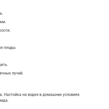
ь.
ми.
кости.
я плоды.
дить.
ечных лучей.
а. Настойка на водке в домашних условиях
меда.