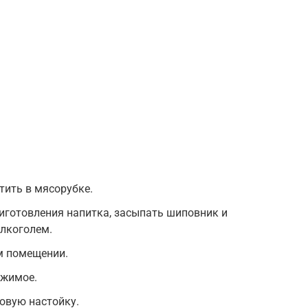
тить в мясорубке.
иготовления напитка, засыпать шиповник и
алкоголем.
м помещении.
ржимое.
овую настойку.