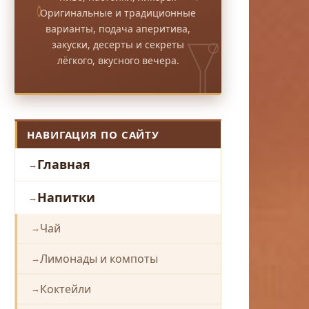
Оригинальные и традиционные
варианты, подача аперитива,
закуски, десерты и секреты
лёгкого, вкусного вечера.
НАВИГАЦИЯ ПО САЙТУ
Главная
Напитки
Чай
Лимонады и компоты
Коктейли