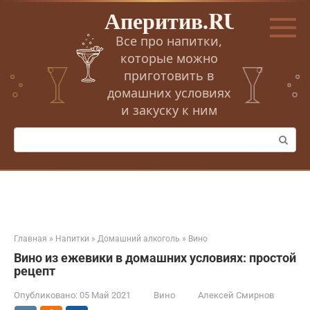
Перейти
Аперитив.RU
к
контенту
Все про напитки,
которые можно
приготовить в
домашних условиях
и закуску к ним
Поиск:
Главная
»
Напитки
»
Домашний алкоголь
»
Вино
Вино из ежевики в домашних условиях: простой
рецепт
Опубликовано:
05 Май 2021
Вино
Алексей Смирнов