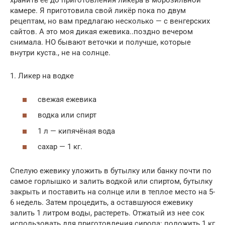
хранить её до приготовления ликёра в морозильной
камере. Я приготовила свой ликёр пока по двум
рецептам, но вам предлагаю несколько — с венгерских
сайтов. А это моя дикая ежевика..поздно вечером
снимала. НО бывают веточки и получше, которые
внутри куста., не на солнце.
1. Ликер на водке
свежая ежевика
водка или спирт
1 л — кипячёная вода
сахар — 1 кг.
Спелую ежевику уложить в бутылку или банку почти по
самое горлышко и залить водкой или спиртом, бутылку
закрыть и поставить на солнце или в теплое место на 5-
6 недель. Затем процедить, а оставшуюся ежевику
залить 1 литром воды, растереть. Отжатый из нее сок
использовать для приготовления сиропа: положить 1 кг