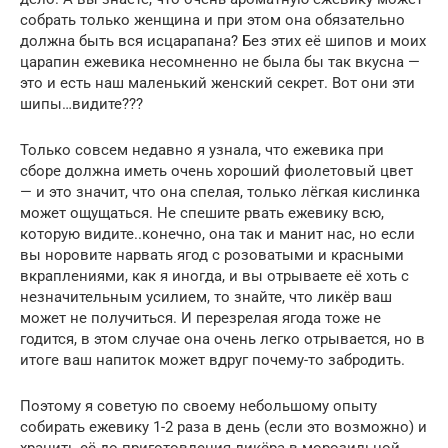
собрать только женщина и при этом она обязательно
должна быть вся исцарапана? Без этих её шипов и моих
царапин ежевика несомненно не была бы так вкусна —
это и есть наш маленький женский секрет. Вот они эти
шипы…видите???
Только совсем недавно я узнала, что ежевика при
сборе должна иметь очень хороший фиолетовый цвет
— и это значит, что она спелая, только лёгкая кислинка
может ощущаться. Не спешите рвать ежевику всю,
которую видите..конечно, она так и манит нас, но если
вы норовите нарвать ягод с розоватыми и красными
вкраплениями, как я иногда, и вы отрываете её хоть с
незначительным усилием, то знайте, что ликёр ваш
может не получиться. И перезрелая ягода тоже не
годится, в этом случае она очень легко отрывается, но в
итоге ваш напиток может вдруг почему-то забродить.
Поэтому я советую по своему небольшому опыту
собирать ежевику 1-2 раза в день (если это возможно) и