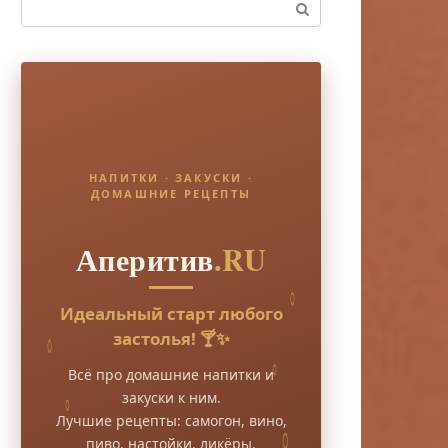
Поиск:
НАПИТКИ · ЗАКУСКИ ·
ДОМАШНИЕ РЕЦЕПТЫ
Аперитив
.RU
Идеальный старт любого
застолья! 🍸✨
Всё про домашние напитки и
закуски к ним.
Лучшие рецепты: самогон, вино,
пиво, настойки, ликёры.