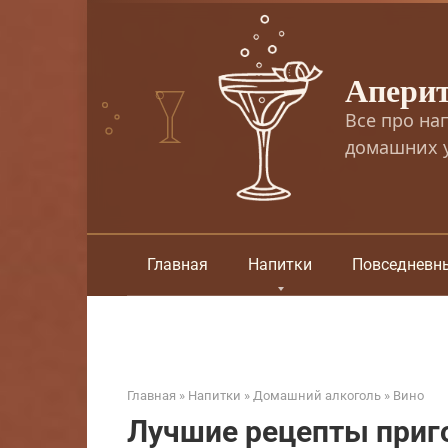
Перейти
к
контенту
Апери
Все про на
домашних у
Главная
Напитки
Повседневн
Главная
»
Напитки
»
Домашний алкоголь
»
Вино
Лучшие рецепты приго