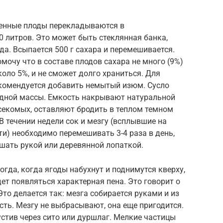
енные плоды перекладываются в
 литров. Это может быть стеклянная банка,
а. Всыпается 500 г сахара и перемешивается.
омочу что в составе плодов сахара не много (9%)
коло 5%, и не сможет долго храниться. Для
екомендуется добавить немытый изюм. Сусло
одной массы. Емкость накрывают натуральной
секомых, оставляют бродить в теплом темном
 В течении недели сок и мезгу (всплывшие на
и) необходимо перемешивать 3-4 раза в день,
шать рукой или деревянной лопаткой.
гда, когда ягоды набухнут и поднимутся кверху,
ет появляться характерная пена. Это говорит о
Это делается так: мезга собирается руками и из
сть. Мезгу не выбрасывают, она еще пригодится.
стив через сито или дуршлаг. Мелкие частицы