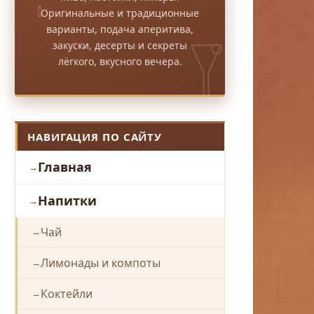
Оригинальные и традиционные
варианты, подача аперитива,
закуски, десерты и секреты
лёгкого, вкусного вечера.
НАВИГАЦИЯ ПО САЙТУ
Главная
Напитки
Чай
Лимонады и компоты
Коктейли