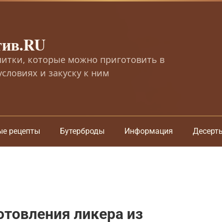
тив.RU
питки, которые можно приготовить в
словиях и закуску к ним
ые рецепты
Бутерброды
Информация
Десерт
товления ликера из