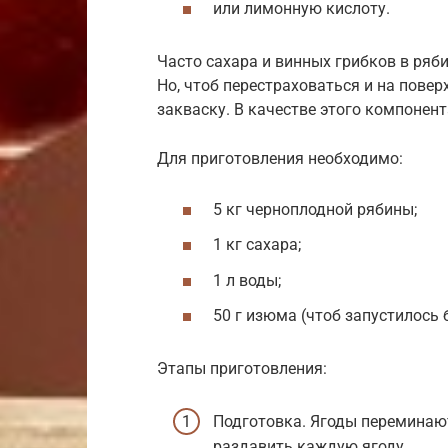
или лимонную кислоту.
Часто сахара и винных грибков в ряби
Но, чтоб перестраховаться и на повер
закваску. В качестве этого компонен
Для приготовления необходимо:
5 кг черноплодной рябины;
1 кг сахара;
1 л воды;
50 г изюма (чтоб запустилось 
Этапы приготовления:
Подготовка. Ягоды переминаю
раздавить каждую ягоду.