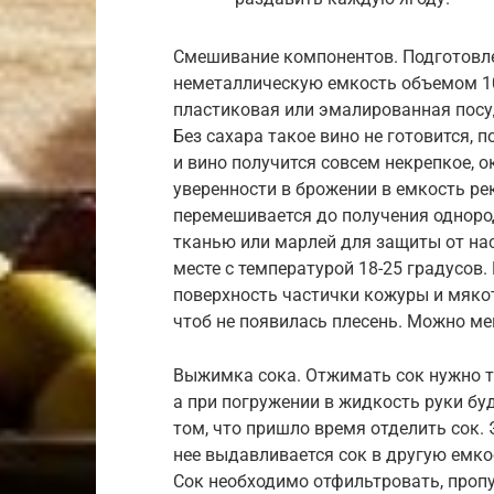
Смешивание компонентов. Подготовл
неметаллическую емкость объемом 10
пластиковая или эмалированная посуд
Без сахара такое вино не готовится, п
и вино получится совсем некрепкое, о
уверенности в брожении в емкость р
перемешивается до получения однор
тканью или марлей для защиты от на
месте с температурой 18-25 градусов.
поверхность частички кожуры и мякот
чтоб не появилась плесень. Можно ме
Выжимка сока. Отжимать сок нужно то
а при погружении в жидкость руки буд
том, что пришло время отделить сок. 
нее выдавливается сок в другую емко
Сок необходимо отфильтровать, пропу