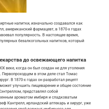
пиртные напитки, изначально создавался как
лл, американский фармацевт, в 1870-х годах
авоевал популярность. В настоящее время,
опулярных безалкогольных напитков, который
лекарства до освежающего напитка
IX веке, когда он был создан не для утоления
. Первопроходцем в этом деле стал Томас
рург. В 1870-х годах он разработал рецепт
поможет улучшить пищеварение и общее состояние
Кэнтреллом, представлял собой
женным ароматом имбиря и сладковатым
зеф Кантрелл, ирландский аптекарь и хирург, уже
 изготовил свой вариант имбирного эля,