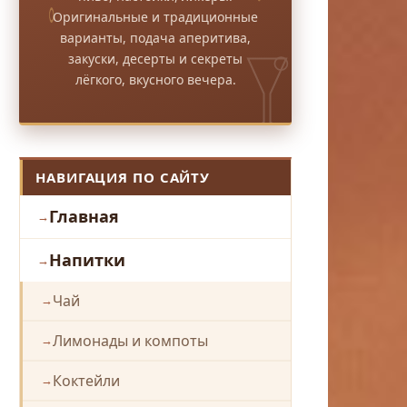
Оригинальные и традиционные
варианты, подача аперитива,
закуски, десерты и секреты
лёгкого, вкусного вечера.
НАВИГАЦИЯ ПО САЙТУ
Главная
Напитки
Чай
Лимонады и компоты
Коктейли