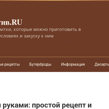
тив.RU
питки, которые можно приготовить в
словиях и закуску к ним
ые рецепты
Бутерброды
Информация
Десерт
руками: простой рецепт и