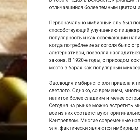
отличавшийся более темным цветом 
Первоначально имбирный эль был по
способствующий улучшению пищеварен
популярность и как освежающий напит
когда потребление алкоголя было огр
альтернативой, позволяя насладитьс
закона. В 1920-е годы, с приходом ко
место в барах как популярный миксер 
Эволюция имбирного эля привела к п
светлого. Однако, со временем, многи
напиток более сладким и менее острым
Сегодня на рынке можно встретить мн
все из них соответствуют оригинальн
Кэнтреллом. Многие современные нап
эля, фактически являются имбирным