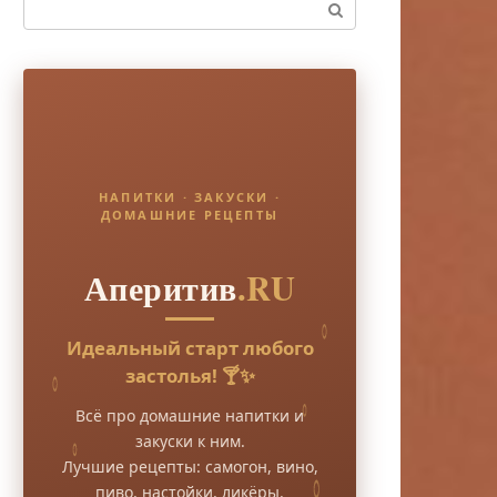
Поиск:
НАПИТКИ · ЗАКУСКИ ·
ДОМАШНИЕ РЕЦЕПТЫ
Аперитив
.RU
Идеальный старт любого
застолья! 🍸✨
Всё про домашние напитки и
закуски к ним.
Лучшие рецепты: самогон, вино,
пиво, настойки, ликёры.