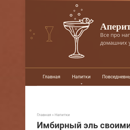
Перейти
к
контенту
Апери
Все про на
домашних у
Главная
Напитки
Повседневн
Главная
»
Напитки
Имбирный эль своими 