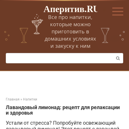
Перейти
Аперитив.RU
к
контенту
Все про напитки,
которые можно
приготовить в
домашних условиях
и закуску к ним
Поиск:
Главная
»
Напитки
Лавандовый лимонад: рецепт для релаксации
и здоровья
Устали от стресса? Попробуйте освежающий
лавандовый лимонад! Этот рецепт с лавандой