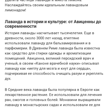
удалить частицы лаванды и мякоть лимона.
Наслаждайтесь своим идеальным лавандовым
лимонадом!
Лаванда в истории и культуре: от Авиценны до
современности
История лаванды насчитывает тысячелетия. Еще в
древности, около 3000 лет назад, египтяне
использовали лаванду для бальзамирования и в
парфюмерии. В Древнем Риме лаванда была известна
как средство для стирки одежды и ароматизации
помещений. Авиценна, великий персидский врач и
ученый, в своем «Каноне врачебной науки» описывал
лаванду как «метлу для мозга и кнут для сердца»,
подчеркивая ее способность очищать разум и укреплять
дух.
В Средние века лаванда была популярна в Европе как
лекарственное растение. Ее использовали для лечения
ран, ожогов и головных болей. Монахини выращивали
лаванду в монастырских садах и использовали ее для