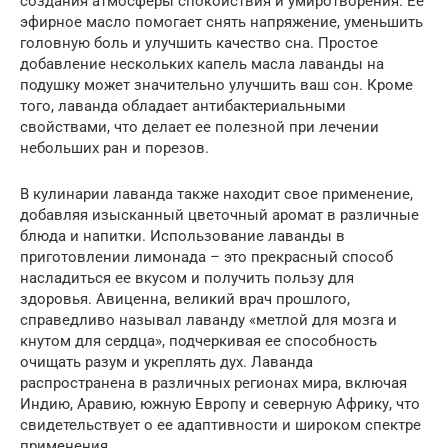
создания атмосферы спокойствия и умиротворения. Ее
эфирное масло помогает снять напряжение, уменьшить
головную боль и улучшить качество сна. Простое
добавление нескольких капель масла лаванды на
подушку может значительно улучшить ваш сон. Кроме
того, лаванда обладает антибактериальными
свойствами, что делает ее полезной при лечении
небольших ран и порезов.
В кулинарии лаванда также находит свое применение,
добавляя изысканный цветочный аромат в различные
блюда и напитки. Использование лаванды в
приготовлении лимонада – это прекрасный способ
насладиться ее вкусом и получить пользу для
здоровья. Авиценна, великий врач прошлого,
справедливо называл лаванду «метлой для мозга и
кнутом для сердца», подчеркивая ее способность
очищать разум и укреплять дух. Лаванда
распространена в различных регионах мира, включая
Индию, Аравию, южную Европу и северную Африку, что
свидетельствует о ее адаптивности и широком спектре
применения.