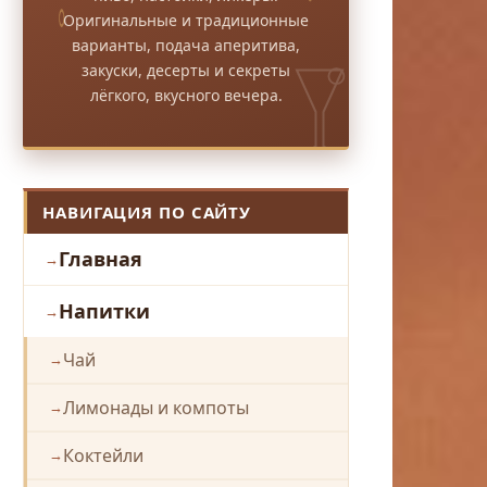
Оригинальные и традиционные
варианты, подача аперитива,
закуски, десерты и секреты
лёгкого, вкусного вечера.
НАВИГАЦИЯ ПО САЙТУ
Главная
Напитки
Чай
Лимонады и компоты
Коктейли