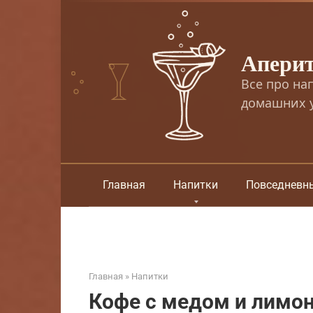
Перейти
к
контенту
Апери
Все про на
домашних у
Главная
Напитки
Повседневн
Главная
»
Напитки
Кофе с медом и лимон