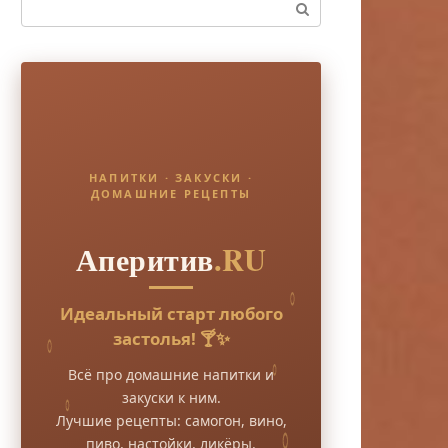
Поиск:
НАПИТКИ · ЗАКУСКИ ·
ДОМАШНИЕ РЕЦЕПТЫ
Аперитив
.RU
Идеальный старт любого
застолья! 🍸✨
Всё про домашние напитки и
закуски к ним.
Лучшие рецепты: самогон, вино,
пиво, настойки, ликёры.