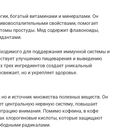
ргии, богатый витаминами и минералами. Он
тивовоспалительными свойствами, помогает
птомы простуды. Мед содержит флавоноиды,
идантами.
обходимого для поддержания иммунной системы и
бствует улучшению пищеварения и выведению
их трех ингредиентов создает уникальный
освежает, но и укрепляет здоровье.
, но и источник множества полезных веществ. Он
ет центральную нервную систему, повышает
нтрацию внимания. Помимо кофеина, в кофе
как хлорогеновые кислоты, которые защищают
вободными радикалами.