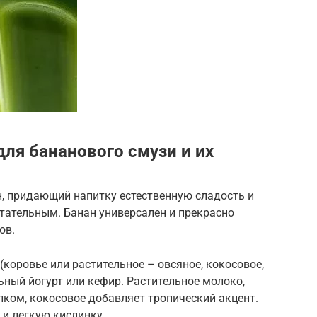
ля бананового смузи и их
н, придающий напитку естественную сладость и
тательным. Банан универсален и прекрасно
ов.
коровье или растительное – овсяное, кокосовое,
ьный йогурт или кефир. Растительное молоко,
лком, кокосовое добавляет тропический акцент.
 и легкую кислинку.