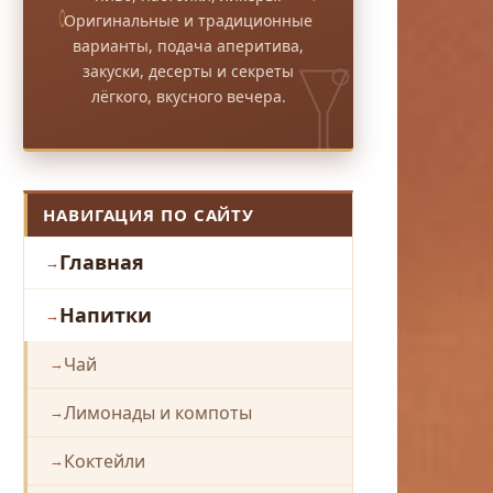
Оригинальные и традиционные
варианты, подача аперитива,
закуски, десерты и секреты
лёгкого, вкусного вечера.
НАВИГАЦИЯ ПО САЙТУ
Главная
Напитки
Чай
Лимонады и компоты
Коктейли