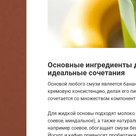
Основные ингредиенты д
идеальные сочетания
Основой любого смузи является бана
кремовую консистенцию, делая его пи
сочетается со множеством компонент
Для жидкой основы подходят молоко (
соевое, миндальное), а также натурал
например соевое, обогащает смузи бе
Йогурт и кефир привносят пробиотики