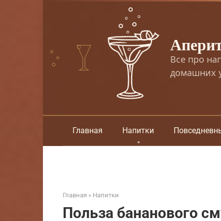
Перейти
к
контенту
Апери
Все про на
домашних у
Главная
Напитки
Повседневн
Главная
»
Напитки
Польза бананового см