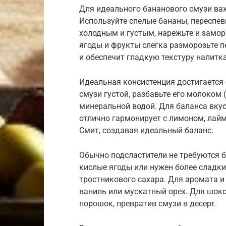
Для идеального бананового смузи важ
Используйте спелые бананы, переспе
холодным и густым, нарежьте и замо
ягоды и фрукты слегка разморозьте п
и обеспечит гладкую текстуру напитка
Идеальная консистенция достигается
смузи густой, разбавьте его молоком
минеральной водой. Для баланса вкус
отлично гармонирует с лимоном, лай
Смит, создавая идеальный баланс.
Обычно подсластители не требуются б
кислые ягоды или нужен более сладки
тростникового сахара. Для аромата и 
ваниль или мускатный орех. Для шок
порошок, превратив смузи в десерт.