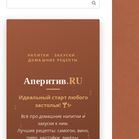
Поиск:
НАПИТКИ · ЗАКУСКИ ·
ДОМАШНИЕ РЕЦЕПТЫ
Аперитив
.RU
Идеальный старт любого
застолья! 🍸✨
Всё про домашние напитки и
закуски к ним.
Лучшие рецепты: самогон, вино,
пиво, настойки, ликёры.