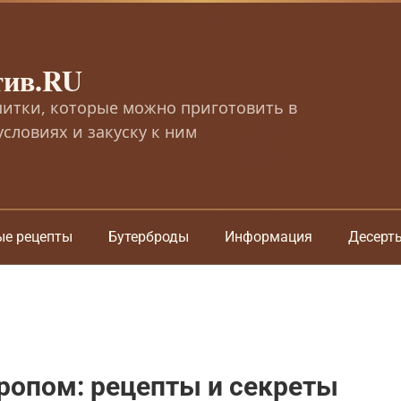
тив.RU
питки, которые можно приготовить в
словиях и закуску к ним
ые рецепты
Бутерброды
Информация
Десерт
ропом: рецепты и секреты