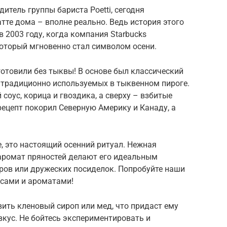
итель группы бариста Poetti, сегодня
те дома – вполне реально. Ведь история этого
в 2003 году, когда компания Starbucks
который мгновенно стал символом осени.
готовили без тыквы! В основе был классический
 традиционно используемых в тыквенном пироге.
соус, корица и гвоздика, а сверху – взбитые
рецепт покорил Северную Америку и Канаду, а
е, это настоящий осенний ритуал. Нежная
 аромат пряностей делают его идеальным
ов или дружеских посиделок. Попробуйте наши
усами и ароматами!
ить кленовый сироп или мед, что придаст ему
кус. Не бойтесь экспериментировать и