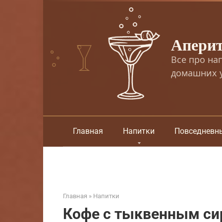
Перейти
к
контенту
Апери
Все про на
домашних у
Главная
Напитки
Повседневн
Главная
»
Напитки
Кофе с тыквенным си