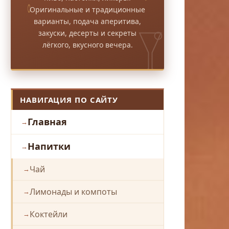
Оригинальные и традиционные
варианты, подача аперитива,
закуски, десерты и секреты
лёгкого, вкусного вечера.
НАВИГАЦИЯ ПО САЙТУ
Главная
Напитки
Чай
Лимонады и компоты
Коктейли