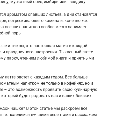
ицу, мускатный орех, имбирь или гвоздику.
тся ароматом опавших листьев, а дни становятся
дов, потрескивающего камина и, конечно же,
ва осенних напитков особое место занимает
ебной поры.
кофе и тыквы, это настоящая магия в каждой
а и праздничного настроения. Тыквенный латте
ему парку, чтением любимой книги и приятными
му латте растет с каждым годом. Все больше
роматным напитком не только в кофейнях, но и
е – это возможность проявить свою кулинарную
 который будет радовать вас и ваших близких.
аждой чашке? В этой статье мы раскроем все
атте, поделимся лучшими рецептами и расскажем