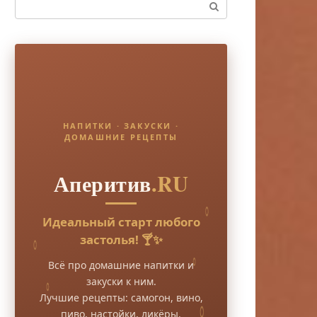
Поиск:
НАПИТКИ · ЗАКУСКИ ·
ДОМАШНИЕ РЕЦЕПТЫ
Аперитив
.RU
Идеальный старт любого
застолья! 🍸✨
Всё про домашние напитки и
закуски к ним.
Лучшие рецепты: самогон, вино,
пиво, настойки, ликёры.