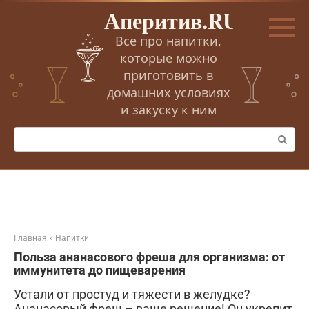
Перейти
Аперитив.RU
к
контенту
Все про напитки,
которые можно
приготовить в
домашних условиях
и закуску к ним
Поиск:
Главная
»
Напитки
Польза ананасового фреша для организма: от
иммунитета до пищеварения
Устали от простуд и тяжести в желудке?
Ананасовый фреш – ваше решение! Он укрепит