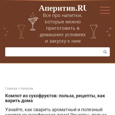
Перейти
Аперитив.RU
к
контенту
Все про напитки,
которые можно
приготовить в
домашних условиях
и закуску к ним
Поиск:
Главная
»
Напитки
Компот из сухофруктов: польза‚ рецепты‚ как
варить дома
Узнайте, как сварить ароматный и полезный
компот из сухофруктов дома! Рецепты, польза