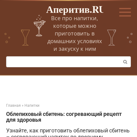
Перейти
Аперитив.RU
к
контенту
Все про напитки,
которые можно
приготовить в
домашних условиях
и закуску к ним
Поиск:
Главная
»
Напитки
Облепиховый сбитень: согревающий рецепт
для здоровья
Узнайте, как приготовить облепиховый сбитень
– согревающий напиток по древнему