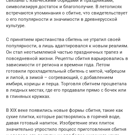
связаны с языческими обрядами и праздниками,
символизируя достаток и благополучие. В летописях
встречаются упоминания о сбитне, что свидетельствует
о его популярности и значимости в древнерусской
культуре.
С принятием христианства сбитень не утратил своей
популярности, а лишь адаптировался к новым реалиям.
Он стал неотъемлемой частью праздничных трапез и
повседневной жизни. Рецепты сбитня варьировались в
зависимости от региона и времени года. Летом
готовили прохладительный сбитень с мятой, чабрецом
и липой, а зимой – согревающий, с добавлением
имбиря, корицы и перца. Торговля сбитнем процветала
в людных местах, где его продавали прямо с бочек или
в глиняных кружках.
В XIX веке появились новые формы сбитня, такие как
сухие плитки, которые растворялись в горячей воде,
давая готовый напиток. Изобретение этих плиток
значительно упростило процесс приготовления сбитня