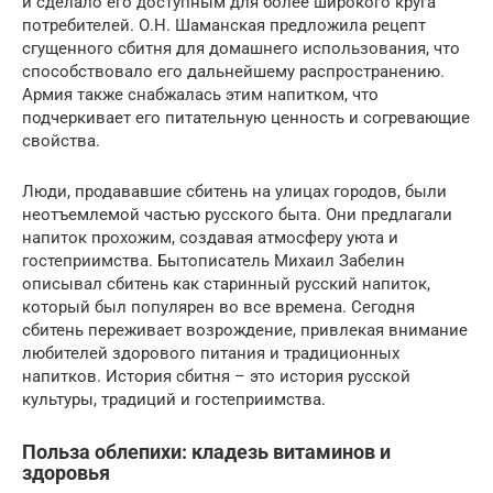
и сделало его доступным для более широкого круга
потребителей. О.Н. Шаманская предложила рецепт
сгущенного сбитня для домашнего использования, что
способствовало его дальнейшему распространению.
Армия также снабжалась этим напитком, что
подчеркивает его питательную ценность и согревающие
свойства.
Люди, продававшие сбитень на улицах городов, были
неотъемлемой частью русского быта. Они предлагали
напиток прохожим, создавая атмосферу уюта и
гостеприимства. Бытописатель Михаил Забелин
описывал сбитень как старинный русский напиток,
который был популярен во все времена. Сегодня
сбитень переживает возрождение, привлекая внимание
любителей здорового питания и традиционных
напитков. История сбитня – это история русской
культуры, традиций и гостеприимства.
Польза облепихи: кладезь витаминов и
здоровья