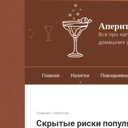
Перейти
к
контенту
Апери
Все про на
домашних у
Главная
Напитки
Повседневн
Главная
»
Напитки
Скрытые риски попул