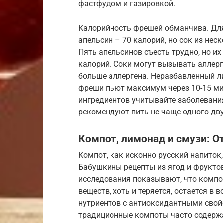
фастфудом и газировкой.
Калорийность фрешей обманчива. Для 
апельсин – 70 калорий, но сок из нес
Пять апельсинов съесть трудно, но их
калорий. Соки могут вызывать аллерг
больше аллергена. Неразбавленный л
фреши пьют максимум через 10-15 ми
ингредиентов учитывайте заболевания
рекомендуют пить не чаще одного-дву
Компот, лимонад и смузи: 
Компот, как исконно русский напито
Бабушкины рецепты из ягод и фруктов
исследования показывают, что компот
веществ, хоть и теряется, остается в
нутриентов с антиоксидантными свойс
традиционные компоты часто содержа