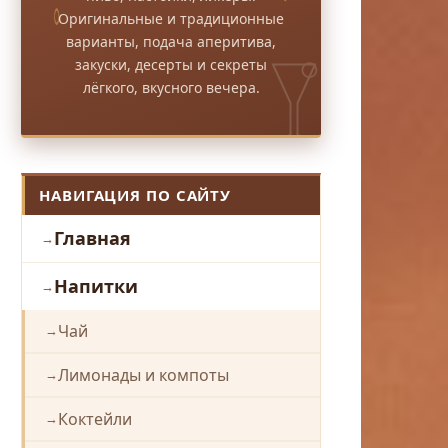
Оригинальные и традиционные
варианты, подача аперитива,
закуски, десерты и секреты
лёгкого, вкусного вечера.
НАВИГАЦИЯ ПО САЙТУ
Главная
Напитки
Чай
Лимонады и компоты
Коктейли