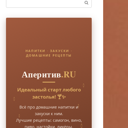
Поиск:
НАПИТКИ · ЗАКУСКИ ·
ДОМАШНИЕ РЕЦЕПТЫ
Аперитив
.RU
Идеальный старт любого
застолья! 🍸✨
Всё про домашние напитки и
закуски к ним.
Лучшие рецепты: самогон, вино,
пиво, настойки, ликёры.