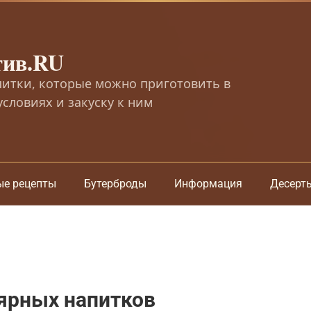
тив.RU
питки, которые можно приготовить в
словиях и закуску к ним
ые рецепты
Бутерброды
Информация
Десерт
ярных напитков