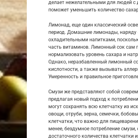
делает нежелательными для людей с 
поможет уменьшить количество сахара
Лимонад, еще один классический осв
период. Домашние лимонады, наряду 
охладительными напитками, поскольк
часть витаминов. Лимонный сок сам п
нормализовать уровень сахара и натр
Однако, неразбавленный лимонный со
кислотности, а также вызывать аллер
Умеренность и правильное приготовле
Смузи же представляют собой совре
предлагая новый подход к потреблени
могут сохранять всю клетчатку из исх
овощи, отруби, зерна, семечки, бобов
клетчатки, что важно для пищеварени
менее, бездумное потребление смузи, 
достаточного количества клетчатки и