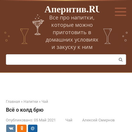
Перейти
Аперитив.RU
к
контенту
Все про напитки,
которые можно
приготовить в
домашних условиях
и закуску к ним
Поиск:
Главная
»
Напитки
»
Чай
Всё о колд брю
Опубликовано:
05 Май 2021
Чай
Алексей Смирнов