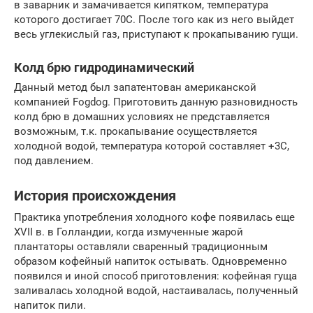
в заварник и замачивается кипятком, температура
которого достигает 70С. После того как из него выйдет
весь углекислый газ, приступают к прокапыванию гущи.
Колд брю гидродинамический
Данный метод был запатентован американской
компанией Fogdog. Приготовить данную разновидность
колд брю в домашних условиях не представляется
возможным, т.к. прокапывание осуществляется
холодной водой, температура которой составляет +3С,
под давлением.
История происхождения
Практика употребления холодного кофе появилась еще
XVII в. в Голландии, когда измученные жарой
плантаторы оставляли сваренный традиционным
образом кофейный напиток остывать. Одновременно
появился и иной способ приготовления: кофейная гуща
заливалась холодной водой, настаивалась, полученный
напиток пили.