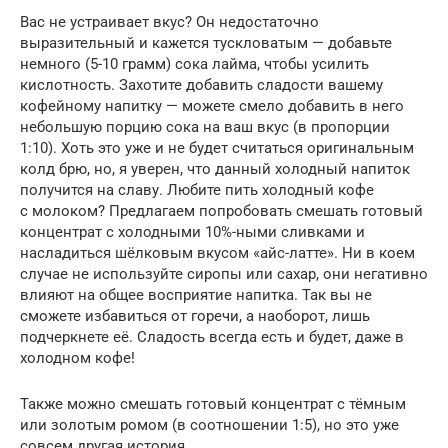
Вас не устраивает вкус? Он недостаточно
выразительный и кажется тускловатым — добавьте
немного (5-10 грамм) сока лайма, чтобы усилить
кислотность. Захотите добавить сладости вашему
кофейному напитку — можете смело добавить в него
небольшую порцию сока на ваш вкус (в пропорции
1:10). Хоть это уже и не будет считаться оригинальным
колд брю, но, я уверен, что данный холодный напиток
получится на славу. Любите пить холодный кофе
с молоком? Предлагаем попробовать смешать готовый
концентрат с холодными 10%-ными сливками и
насладиться шёлковым вкусом «айс-латте». Ни в коем
случае не используйте сиропы или сахар, они негативно
влияют на общее восприятие напитка. Так вы не
сможете избавиться от горечи, а наоборот, лишь
подчеркнете её. Сладость всегда есть и будет, даже в
холодном кофе!
Также можно смешать готовый концентрат с тёмным
или золотым ромом (в соотношении 1:5), но это уже
совсем другая история…