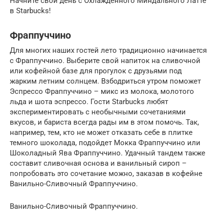
Начните свой день с Охлажденного Миндального Латте
в Starbucks!
Фраппуччино
Для многих наших гостей лето традиционно начинается
с Фраппуччино. Выберите свой напиток на сливочной
или кофейной базе для прогулок с друзьями под
жарким летним солнцем. Взбодриться утром поможет
Эспрессо Фраппуччино – микс из молока, молотого
льда и шота эспрессо. Гости Starbucks любят
экспериментировать с необычными сочетаниями
вкусов, и бариста всегда рады им в этом помочь. Так,
например, тем, кто не может отказать себе в плитке
темного шоколада, подойдет Мокка Фраппуччино или
Шоколадный Ява Фраппуччино. Удачный тандем также
составит сливочная основа и ванильный сироп –
попробовать это сочетание можно, заказав в кофейне
Ванильно-Сливочный Фраппуччино.
Ванильно-Сливочный Фраппуччино.