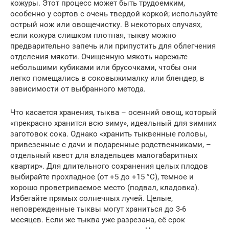
кожуры. Этот процесс может быть трудоемким,
особенно у сортов с очень твердой коркой; используйте
острый нож или овощечистку. В некоторых случаях,
если кожура слишком плотная, тыкву можно
предварительно запечь или припустить для облегчения
отделения мякоти. Очищенную мякоть нарежьте
небольшими кубиками или брусочками, чтобы они
легко помещались в соковыжималку или блендер, в
зависимости от выбранного метода.
Что касается хранения, тыква – осенний овощ, который
«прекрасно хранится всю зиму», идеальный для зимних
заготовок сока. Однако «хранить тыквенные головы,
привезенные с дачи и подаренные родственниками, –
отдельный квест для владельцев малогабаритных
квартир». Для длительного сохранения целых плодов
выбирайте прохладное (от +5 до +15 °C), темное и
хорошо проветриваемое место (подвал, кладовка).
Избегайте прямых солнечных лучей. Целые,
неповрежденные тыквы могут храниться до 3-6
месяцев. Если же тыква уже разрезана, её срок