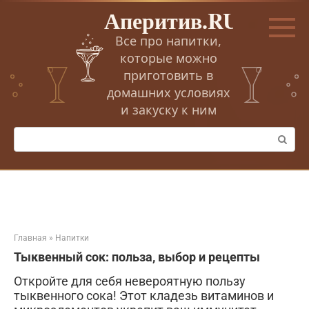
Перейти
Аперитив.RU
к
контенту
Все про напитки,
которые можно
приготовить в
домашних условиях
и закуску к ним
Поиск:
Главная
»
Напитки
Тыквенный сок: польза, выбор и рецепты
Откройте для себя невероятную пользу
тыквенного сока! Этот кладезь витаминов и